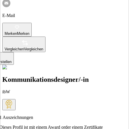
E-Mail
Merken
Merken
Vergleichen
Vergleichen
stellen
Kommunikationsdesigner/-in
ibW
1
Auszeichnungen
Dieses Profil ist mit einem Award order einem Zertifikate