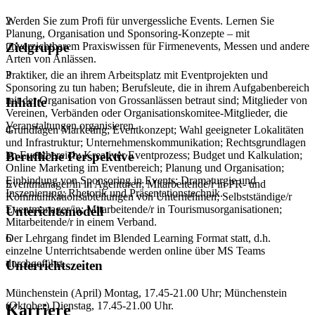
Werden Sie zum Profi für unvergessliche Events. Lernen Sie
2
Planung, Organisation und Sponsoring-Konzepte – mit
unverzichtbarem Praxiswissen für Firmenevents, Messen und andere
Zielgruppe
Arten von Anlässen.
Praktiker, die an ihrem Arbeitsplatz mit Eventprojekten und
3
Sponsoring zu tun haben; Berufsleute, die in ihrem Aufgabenbereich
mit der Organisation von Grossanlässen betraut sind; Mitglieder von
Inhalte
Vereinen, Verbänden oder Organisationskomitee-Mitglieder, die
Veranstaltungen organisieren.
Grundlagen Marketing; Eventkonzept; Wahl geeigneter Lokalitäten
4
und Infrastruktur; Unternehmenskommunikation; Rechtsgrundlagen
im Eventbereich; Kreativer Eventprozess; Budget und Kalkulation;
Berufliche Perspektive
Online Marketing im Eventbereich; Planung und Organisation;
Einbindung von Sponsoring in Events; Dramaturgie und
Eventmanager/in in Agenturen; Mitarbeitende/r in PR- und
5
Inszenierung; Rhetorik und Präsentationstechnik.
Kommunikationsabteilungen von Unternehmen; Selbstständige/r
Eventmanager/in; Mitarbeitende/r in Tourismusorganisationen;
Unterichtsmodell
Mitarbeitende/r in einem Verband.
Der Lehrgang findet im Blended Learning Format statt, d.h.
6
einzelne Unterrichtsabende werden online über MS Teams
durchgeführt.
Unterrichtszeiten
Münchenstein (April) Montag, 17.45-21.00 Uhr; Münchenstein
(Oktober) Dienstag, 17.45-21.00 Uhr.
Karriere