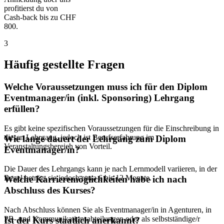
profitierst du von
Cash-back bis zu CHF
800.
3
Häufig gestellte Fragen
Welche Voraussetzungen muss ich für den Diplom
Eventmanager/in (inkl. Sponsoring) Lehrgang
erfüllen?
Es gibt keine spezifischen Voraussetzungen für die Einschreibung in
diesen Lehrgang, jedoch ist Berufserfahrung im
Wie lange dauert der Lehrgang zum Diplom
Veranstaltungsbereich von Vorteil.
Eventmanager/in?
Die Dauer des Lehrgangs kann je nach Lernmodell variieren, in der
Regel beträgt sie jedoch etwa 6 bis 12 Monate.
Welche Karrieremöglichkeiten habe ich nach
Abschluss des Kurses?
Nach Abschluss können Sie als Eventmanager/in in Agenturen, in
PR- und Kommunikationsabteilungen oder als selbstständige/r
Ist der Kurs staatlich anerkannt?