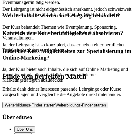
Eventmanager/in tätig werden.
Der Lehrgang ist nicht eidgenössisch anerkannt, jedoch schweizweit
als renommierter Zertifikatslehrgang in der Wirtschaft bekannt.
Welche Inhalte werden im Lehrgang behandelt?
Der Kurs behandelt Themen wie Eventplanung, Sponsoring,
Marketingkommunikation und die Durchführung von
Kann ich den Kurs berufsbegleitend absolvieren?
Veranstaltungen.
Ja, der Lehrgang ist so konzipiert, dass er neben einer beruflichen
Tätigkeit absolviert werden kann.
Bietet der Kurs Möglichkeiten zur Spezialisierung im
Online-Marketing?
Ja, der Kurs bietet auch Inhalte, die sich auf Online-Marketing und
Eventkommunikation spezialisieren, um moderne
Finde den perfekten Match
Marketingstrategien abzudecken.
Erhalte dank deiner Interessen passende Lehrgänge oder Kurse
vorgeschlagen und vergleiche die Angebote direkt miteinander.
Weiterbildungs-Finder starten
Weiterbildungs-Finder starten
Über eduwo
Über Uns