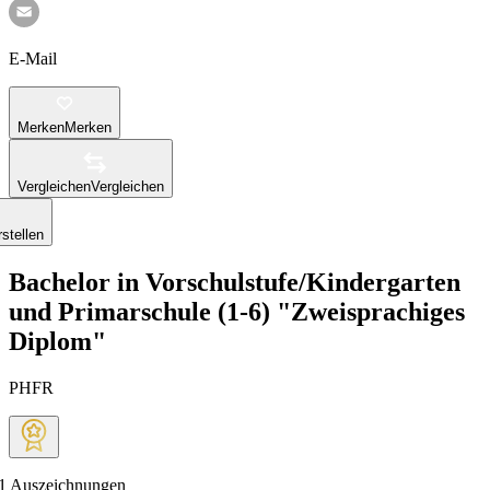
E-Mail
Merken
Merken
Vergleichen
Vergleichen
stellen
Bachelor in Vorschulstufe/Kindergarten
und Primarschule (1-6) "Zweisprachiges
Diplom"
PHFR
1
Auszeichnungen