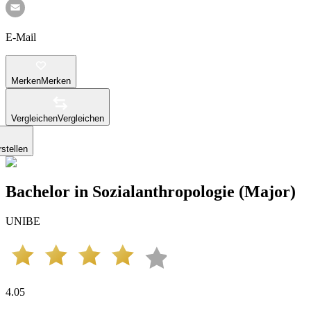
E-Mail
Merken
Merken
Vergleichen
Vergleichen
stellen
Bachelor in Sozialanthropologie (Major)
UNIBE
4.05