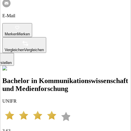
E-Mail
Merken
Merken
Vergleichen
Vergleichen
stellen
Bachelor in Kommunikationswissenschaft
und Medienforschung
UNIFR
3.63