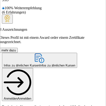
100
%
Weiterempfehlung
(
6
Erfahrungen
)
3
Auszeichnungen
Dieses Profil ist mit einem Award order einem Zertifikate
ausgezeichnet.
mehr dazu
Infos zu ähnlichen Kursen
Infos zu ähnlichen Kursen
Anmelden
Anmelden