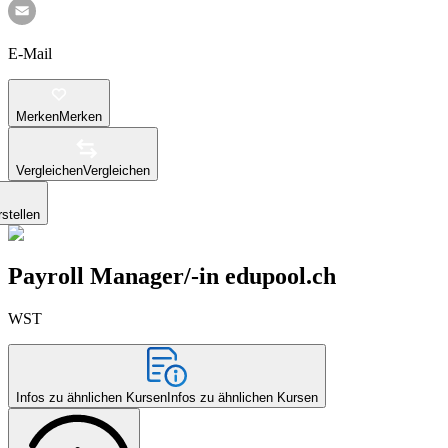
E-Mail
Merken
Merken
Vergleichen
Vergleichen
stellen
Payroll Manager/-in edupool.ch
WST
Infos zu ähnlichen Kursen
Infos zu ähnlichen Kursen