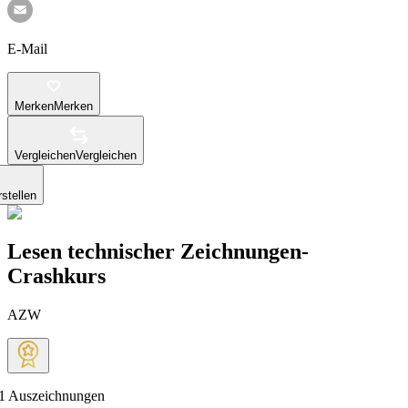
E-Mail
Merken
Merken
Vergleichen
Vergleichen
stellen
Lesen technischer Zeichnungen-
Crashkurs
AZW
1
Auszeichnungen