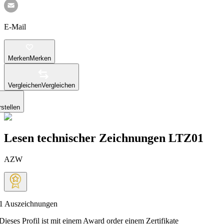
E-Mail
Merken
Merken
Vergleichen
Vergleichen
stellen
Lesen technischer Zeichnungen LTZ01
AZW
1
Auszeichnungen
Dieses Profil ist mit einem Award order einem Zertifikate