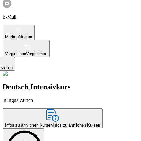
E-Mail
Merken
Merken
Vergleichen
Vergleichen
stellen
Deutsch Intensivkurs
inlingua Zürich
Infos zu ähnlichen Kursen
Infos zu ähnlichen Kursen