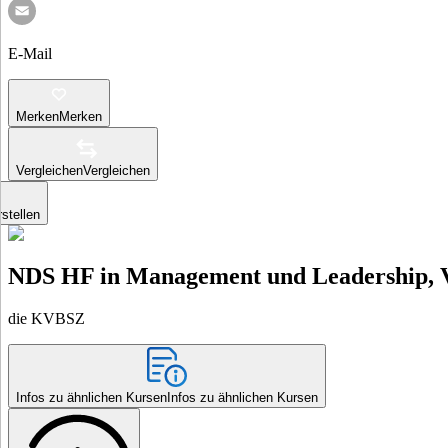
E-Mail
Merken
Merken
Vergleichen
Vergleichen
stellen
NDS HF in Management und Leadership, Ve
die KVBSZ
Infos zu ähnlichen Kursen
Infos zu ähnlichen Kursen