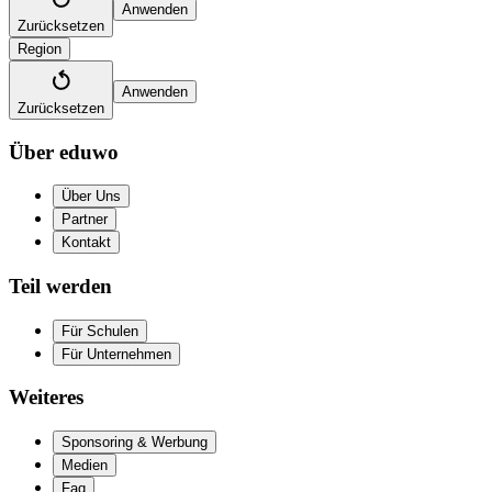
Anwenden
Zurücksetzen
Region
Anwenden
Zurücksetzen
Über eduwo
Über Uns
Partner
Kontakt
Teil werden
Für Schulen
Für Unternehmen
Weiteres
Sponsoring & Werbung
Medien
Faq