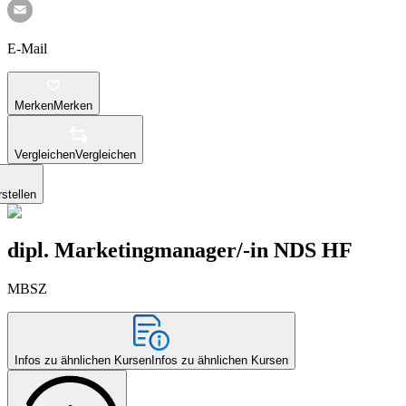
E-Mail
Merken
Merken
Vergleichen
Vergleichen
stellen
dipl. Marketingmanager/-in NDS HF
MBSZ
Infos zu ähnlichen Kursen
Infos zu ähnlichen Kursen