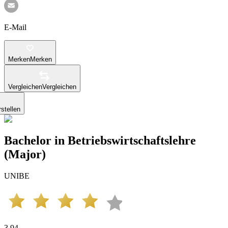
E-Mail
Merken
Merken
Vergleichen
Vergleichen
stellen
Bachelor in Betriebswirtschaftslehre
(Major)
UNIBE
3.94