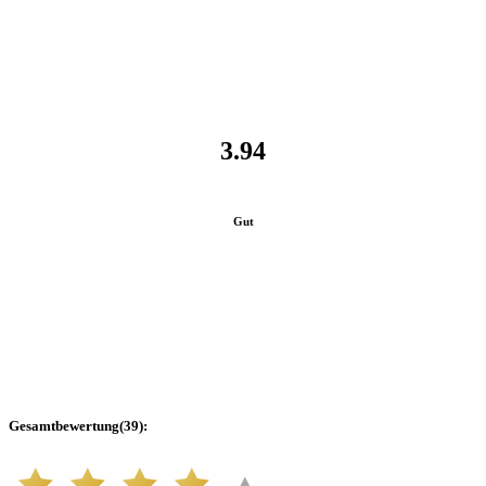
3.94
Gut
Gesamtbewertung
(
39
):