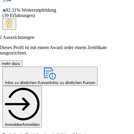
92.31
%
Weiterempfehlung
(
39
Erfahrungen
)
2
Auszeichnungen
Dieses Profil ist mit einem Award order einem Zertifikate
ausgezeichnet.
mehr dazu
Infos zu ähnlichen Kursen
Infos zu ähnlichen Kursen
Anmelden
Anmelden