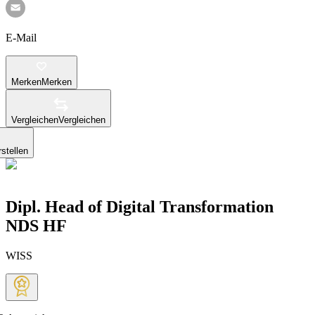
E-Mail
Merken
Merken
Vergleichen
Vergleichen
stellen
Dipl. Head of Digital Transformation
NDS HF
WISS