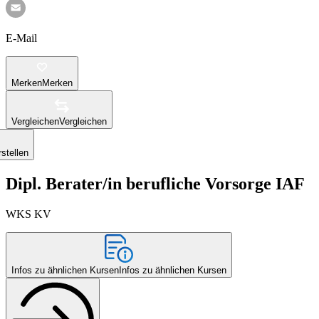
E-Mail
Merken
Merken
Vergleichen
Vergleichen
stellen
Dipl. Berater/in berufliche Vorsorge IAF
WKS KV
Infos zu ähnlichen Kursen
Infos zu ähnlichen Kursen