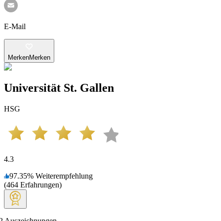
E-Mail
Merken
Merken
Universität St. Gallen
HSG
4.3
97.35
%
Weiterempfehlung
(
464
Erfahrungen
)
2
Auszeichnungen