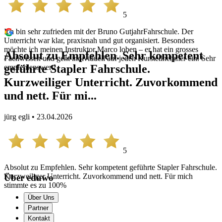
5
Ich bin sehr zufrieden mit der Bruno GutjahrFahrschule. Der
Unterricht war klar, praxisnah und gut organisiert. Besonders
möchte ich meinen Instruktor Marco loben – er hat ein grosses
Absolut zu Empfehlen. Sehr kompetent
Fachwissen und geht individuell auf jeden Kursteilnehmer ein. Sehr
geführte Stapler Fahrschule.
empfehlenswert!
Kurzweiliger Unterricht. Zuvorkommend
und nett. Für mi...
jürg egli • 23.04.2026
5
Absolut zu Empfehlen. Sehr kompetent geführte Stapler Fahrschule.
Kurzweiliger Unterricht. Zuvorkommend und nett. Für mich
Über eduwo
stimmte es zu 100%
Über Uns
Partner
Kontakt