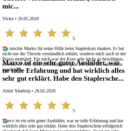
mic...
Victor • 20.05.2026
5
Ich möchte Marko für seine Hilfe beim Staplerkurs danken. Er hat
nicht nur die Theorie verständlich erklärt, sondern mich auch in der
Praxis motiviert. Für mich war der Kurs sehr leicht zu bewältigen,
Marco ist ein sehr guter Ausbilder, war
obwohl es viele neue Informationen gab. Ich kann ihn wärmstens
ne tolle Erfahrung und hat wirklich alles
empfehlen.
sehr gut erklärt. Habe den Staplersche...
Artiot Xhaferaj • 28.02.2026
5
Marco ist ein sehr guter Ausbilder, war ne tolle Erfahrung und hat
wirklich alles sehr gut erklärt. Habe den Staplerschein erfolgreich