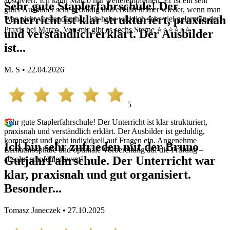
absolviert. Ich kann Marco nur weiterempfehlen. Er ist ein sehr
Sehr gute Staplerfahrschule! Der
guter Ausbilder sehr geduldig und erklärt immer wieder, wenn man
Unterricht ist klar strukturiert, praxisnah
Was nicht verstanden hat. Ich habe wirklich sehr viel gelernt in der
Praxis bei Marco. Von mir gibt es sechs Sterne ⭐️⭐️⭐️⭐️⭐️⭐️
und verständlich erklärt. Der Ausbilder
ist...
M. S • 22.04.2026
5
Sehr gute Staplerfahrschule! Der Unterricht ist klar strukturiert,
praxisnah und verständlich erklärt. Der Ausbilder ist geduldig,
kompetent und geht individuell auf Fragen ein. Angenehme
Ich bin sehr zufrieden mit der Bruno
Lernatmosphäre und optimale Vorbereitung auf die Prüfung –
GutjahrFahrschule. Der Unterricht war
absolut empfehlenswert!
klar, praxisnah und gut organisiert.
Besonder...
Tomasz Janeczek • 27.10.2025