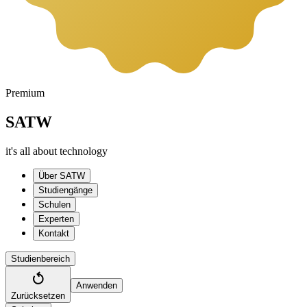
Premium
SATW
it's all about technology
Über SATW
Studiengänge
Schulen
Experten
Kontakt
Studienbereich
Anwenden
Zurücksetzen