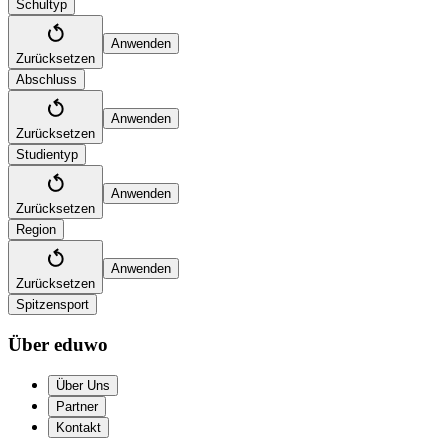
Schultyp
Anwenden
Zurücksetzen
Abschluss
Anwenden
Zurücksetzen
Studientyp
Anwenden
Zurücksetzen
Region
Anwenden
Zurücksetzen
Spitzensport
Über eduwo
Über Uns
Partner
Kontakt