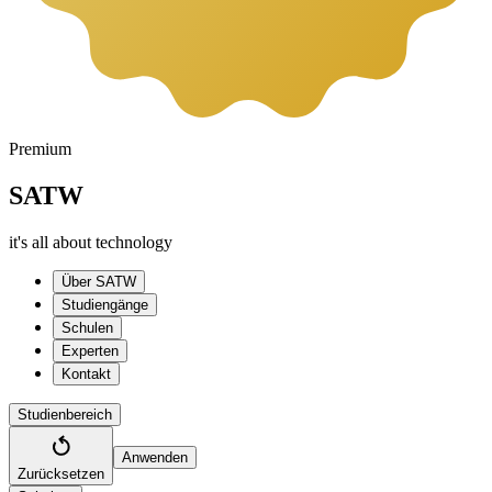
Premium
SATW
it's all about technology
Über SATW
Studiengänge
Schulen
Experten
Kontakt
Studienbereich
Anwenden
Zurücksetzen