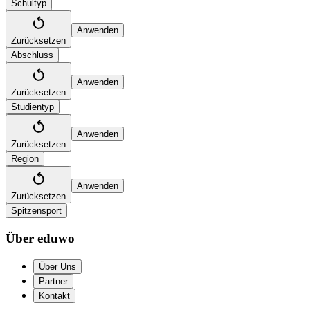
Schultyp
Anwenden
Zurücksetzen
Abschluss
Anwenden
Zurücksetzen
Studientyp
Anwenden
Zurücksetzen
Region
Anwenden
Zurücksetzen
Spitzensport
Über eduwo
Über Uns
Partner
Kontakt