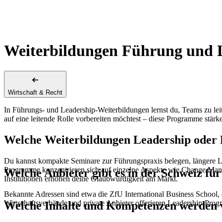
Weiterbildungen Führung und 
Wirtschaft & Recht
In Führungs- und Leadership-Weiterbildungen lernst du, Teams zu lei
auf eine leitende Rolle vorbereiten möchtest – diese Programme stär
Welche Weiterbildungen Leadership oder F
Du kannst kompakte Seminare zur Führungspraxis belegen, längere 
Programme konzentrieren sich auf einzelne Aspekte wie Change Mana
Welche Anbieter gibt es in der Schweiz fü
Institutionen erhöhen deine Glaubwürdigkeit am Markt.
Bekannte Adressen sind etwa die ZfU International Business School
Wirtschaftsverbände und private Anbieter offerieren Leadership-Pro
Welche Inhalte und Kompetenzen werden v