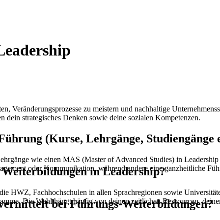
Leadership
ten, Veränderungsprozesse zu meistern und nachhaltige Unternehmensstr
ken dein strategisches Denken sowie deine sozialen Kompetenzen.
ührung (Kurse, Lehrgänge, Studiengänge et
Lehrgänge wie einen MAS (Master of Advanced Studies) in Leadership 
gement oder Kommunikation, während andere eine ganzheitliche Führun
r Weiterbildungen in Leadership?
, die HWZ, Fachhochschulen in allen Sprachregionen sowie Universit
gramme. Die Wahl hängt häufig von deinen zeitlichen Ressourcen, deine
ermittelt bei Führungs-Weiterbildungen?