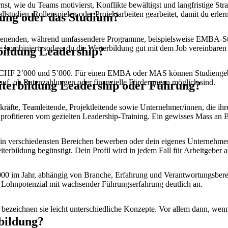
rnst, wie du Teams motivierst, Konflikte bewältigst und langfristige
studien, Rollenspielen oder Projektarbeiten gearbeitet, damit du erler
dung oder das Studium?
henenden, während umfassendere Programme, beispielsweise EMBA-Stu
 kombiniert, sodass du die Weiterbildung gut mit dem Job vereinbaren 
rbildung Leadership?
en CHF 2’000 und 5’000. Für einen EMBA oder MAS können Studiengeb
rauf, ob Ratenzahlungen oder finanzielle Förderungen möglich sind.
eiterbildung Leadership oder Führung?
skräfte, Teamleitende, Projektleitende sowie Unternehmer/innen, die 
profitieren vom gezielten Leadership-Training. Ein gewisses Mass an Be
n in verschiedensten Bereichen bewerben oder dein eigenes Unternehm
bildung begünstigt. Dein Profil wird in jedem Fall für Arbeitgeber at
00 im Jahr, abhängig von Branche, Erfahrung und Verantwortungsbereic
s Lohnpotenzial mit wachsender Führungserfahrung deutlich an.
bezeichnen sie leicht unterschiedliche Konzepte. Vor allem dann, we
rbildung?