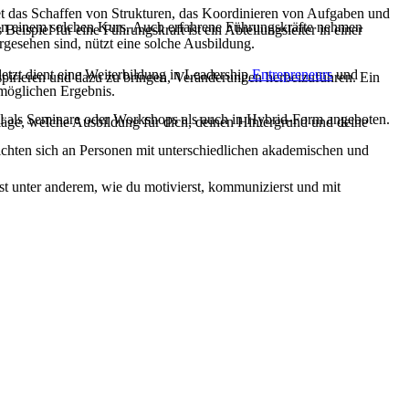
et das Schaffen von Strukturen, das Koordinieren von Aufgaben und
n von einem solchen Kurs. Auch erfahrene Führungskräfte nehmen
eispiel für eine Führungskraft ist ein Abteilungsleiter in einer
rgesehen sind, nützt eine solche Ausbildung.
etzt dient eine Weiterbildung in Leadership
Entrepreneurs
und
spirieren und dazu zu bringen, Veränderungen herbeizuführen. Ein
tmöglichen Ergebnis.
hl als Seminare oder Workshops als auch in Hybrid-Form angeboten.
läge, welche Ausbildung für dich, deinen Hintergrund und deine
chten sich an Personen mit unterschiedlichen akademischen und
st unter anderem, wie du motivierst, kommunizierst und mit