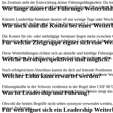
Im Zentrum steht die Entwicklung deiner Führungsfähigkeiten: Du le
Organisationsentwicklung und Entscheidungsfindung. Oft wird mit Fall
Wie lange dauert die Führungs-Weiterbil
Kürzere Leadership-Seminare dauern oft nur wenige Tage oder Woc
können. Je nach Aufbau sind Vor-Ort-Präsenz und E-Learning-Anteile
Wie hoch sind die Kosten bei einer Weite
Die Kosten für ein- oder mehrtägige Seminare liegen meist zwisch
Reputation der Institution und den beinhalteten Leistungen. Achte da
Für welche Zielgruppe eignet sich eine W
Diese Weiterbildungen richten sich an aktuelle und künftige Führung
Fachbereichen, die künftig eine Leitungsfunktion übernehmen sollen, 
Welche Berufsperspektiven sind möglich?
Nach erfolgreichem Abschluss kannst du dich auf leitende Positione
Umfeld von Leadership-Entwicklung werden durch eine fundierte Weiter
Welcher Lohn kann erwartet werden?
Führungskräfte in der Schweiz verdienen in der Regel über CHF 80’0
Grossunternehmen oder international ausgerichteten Firmen steigt da
Was ist Leadership und Führung?
Obwohl die beiden Begriffe nicht selten synonym verwendet werden, 
grosser Bedeutung.
Für wen eignet sich ein Leadership Weite