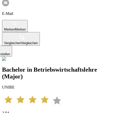
E-Mail
Merken
Merken
Vergleichen
Vergleichen
stellen
Bachelor in Betriebswirtschaftslehre
(Major)
UNIBE
3.94