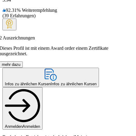
92.31
%
Weiterempfehlung
(
39
Erfahrungen
)
2
Auszeichnungen
Dieses Profil ist mit einem Award order einem Zertifikate
ausgezeichnet.
mehr dazu
Infos zu ähnlichen Kursen
Infos zu ähnlichen Kursen
Anmelden
Anmelden