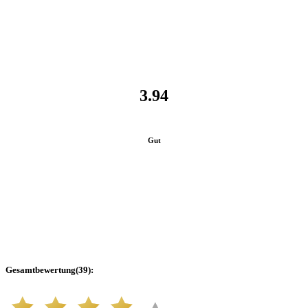
3.94
Gut
Gesamtbewertung
(
39
):