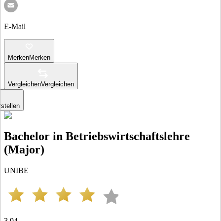
E-Mail
Merken
Merken
Vergleichen
Vergleichen
stellen
Bachelor in Betriebswirtschaftslehre
(Major)
UNIBE
3.94