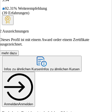
92.31
%
Weiterempfehlung
(
39
Erfahrungen
)
2
Auszeichnungen
Dieses Profil ist mit einem Award order einem Zertifikate
ausgezeichnet.
mehr dazu
Infos zu ähnlichen Kursen
Infos zu ähnlichen Kursen
Anmelden
Anmelden