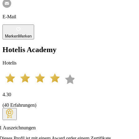
E-Mail
Merken
Merken
Hotelis Academy
Hotelis
4.30
(
40
Erfahrungen
)
1
Auszeichnungen
Dieses Profil ist mit einem Award order einem Zertifikate