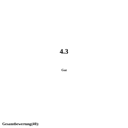
4.3
Gut
Gesamtbewertung
(
40
):