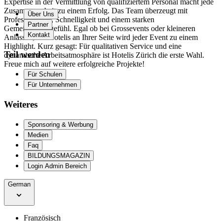
Expertise in der Vermittlung von qualifiziertem Personal macht jede
Zusammenarbeit zu einem Erfolg. Das Team überzeugt mit
Über Uns
Professionalität, Schnelligkeit und einem starken
Partner
Gemeinschaftsgefühl. Egal ob bei Grossevents oder kleineren
Kontakt
Anlässen, mit Hotelis an Ihrer Seite wird jeder Event zu einem
Highlight. Kurz gesagt: Für qualitativen Service und eine
Teil werden
dynamische Arbeitsatmosphäre ist Hotelis Zürich die erste Wahl.
Freue mich auf weitere erfolgreiche Projekte!
Für Schulen
Für Unternehmen
Weiteres
Sponsoring & Werbung
Medien
Faq
BILDUNGSMAGAZIN
Login Admin Bereich
German
Französisch