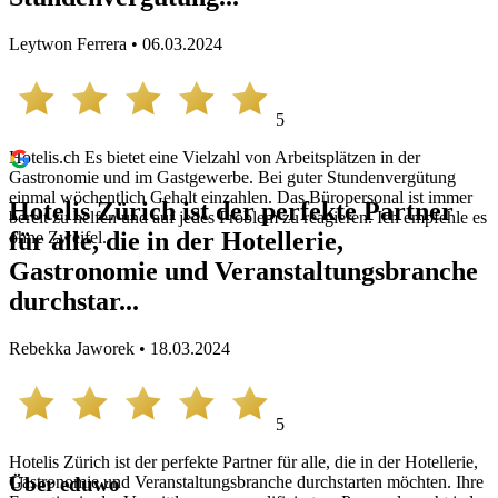
Leytwon Ferrera • 06.03.2024
5
Hotelis.ch Es bietet eine Vielzahl von Arbeitsplätzen in der
Gastronomie und im Gastgewerbe. Bei guter Stundenvergütung
einmal wöchentlich Gehalt einzahlen. Das Büropersonal ist immer
Hotelis Zürich ist der perfekte Partner
bereit zu helfen und auf jedes Problem zu reagieren. Ich empfehle es
für alle, die in der Hotellerie,
ohne Zweifel.
Gastronomie und Veranstaltungsbranche
durchstar...
Rebekka Jaworek • 18.03.2024
5
Hotelis Zürich ist der perfekte Partner für alle, die in der Hotellerie,
Gastronomie und Veranstaltungsbranche durchstarten möchten. Ihre
Über eduwo