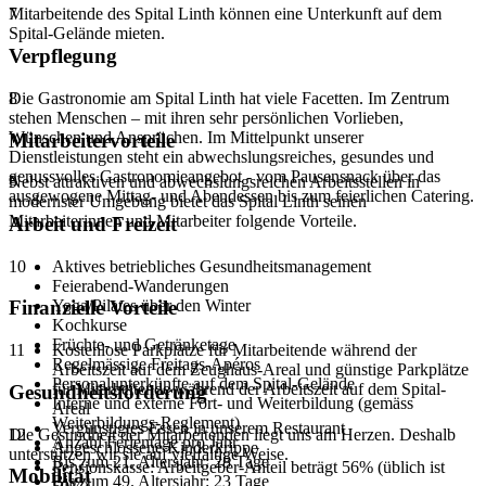
Mitarbeitende des Spital Linth können eine Unterkunft auf dem
7
Spital-Gelände mieten.
Verpflegung
Die Gastronomie am Spital Linth hat viele Facetten. Im Zentrum
8
stehen Menschen – mit ihren sehr persönlichen Vorlieben,
Wünschen und Ansprüchen. Im Mittelpunkt unserer
Mitarbeitervorteile
Dienstleistungen steht ein abwechslungsreiches, gesundes und
genussvolles Gastronomieangebot - vom Pausensnack über das
Nebst attraktiven und abwechslungsreichen Arbeitsstellen in
9
ausgewogene Mittag- und Abendessen bis zum feierlichen Catering.
modernster Umgebung bietet das Spital Linth seinen
Mitarbeiterinnen und Mitarbeiter folgende Vorteile.
Arbeit und Freizeit
10
Aktives betriebliches Gesundheitsmanagement
Feierabend-Wanderungen
Yoga/Pilates über den Winter
Finanzielle Vorteile
Kochkurse
Früchte- und Getränketage
11
Kostenlose Parkplätze für Mitarbeitende während der
Regelmässige Freitags-Apéros
Arbeitszeit auf dem Zeughaus-Areal und günstige Parkplätze
Personalunterkünfte auf dem Spital-Gelände
für Mitarbeitende während der Arbeitszeit auf dem Spital-
Gesundheitsförderung
Interne und externe Fort- und Weiterbildung (gemäss
Areal
Weiterbildungs-Reglement)
Vergünstigtes Essen in unserem Restaurant
Die Gesundheit der Mitarbeitenden liegt uns am Herzen. Deshalb
12
Anzahl Ferientage pro Jahr
Angeschlossene Kinderkrippe
unterstützen wir sie auf vielfältige Weise.
Bis zum 21. Altersjahr: 28 Tage
Pensionskasse: Arbeitgeber-Anteil beträgt 56% (üblich ist
Mobilität
Bis zum 49. Altersjahr: 23 Tage