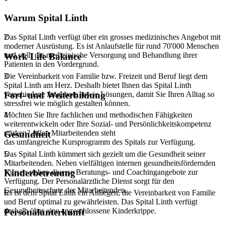
Warum Spital Linth
Das Spital Linth verfügt über ein grosses medizinisches Angebot mit
2
moderner Ausrüstung. Es ist Anlaufstelle für rund 70'000 Menschen
und stellt die medizinische Versorgung und Behandlung ihrer
Work Life Balance
Patienten in den Vordergrund.
Die Vereinbarkeit von Familie bzw. Freizeit und Beruf liegt dem
3
Spital Linth am Herz. Deshalb bietet Ihnen das Spital Linth
verschiedene Angebote sowie Lösungen, damit Sie Ihren Alltag so
Fort- und Weiterbildung
stressfrei wie möglich gestalten können.
​Möchten Sie Ihre fachlichen und methodischen Fähigkeiten
4
weiterentwickeln oder Ihre Sozial- und Persönlichkeitskompetenz
stärken? Allen Mitarbeitenden steht
Gesundheit
das umfangreiche Kursprogramm des Spitals zur Verfügung.
Das Spital Linth kümmert sich gezielt um die Gesundheit seiner
5
Mitarbeitenden. Neben vielfältigen internen gesundheitsfördernden
Kursen stehen diverse Beratungs- und Coachingangebote zur
Kinderbetreuung
Verfügung. Der Personalärztliche Dienst sorgt für den
Gesundheitsschutz der Mitarbeitenden.
Es ist dem Spital Linth ein Anliegen, die Vereinbarkeit von Familie
6
und Beruf optimal zu gewährleisten. Das Spital Linth verfügt
deshalb über eine angeschlossene Kinderkrippe.
Personalunterkunft