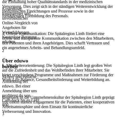
die Einhaltung hoher Qualitätsstandards in der medizinischen
Versorgung. Dies zeigt sich in der ständigen Weiterentwicklung der
Kostenloser,
medizinischen Einrichtungen und Prozesse sowie in der
transparenter und
fortlaufenden Fortbildung des Personals.
unverbindlicher
Online-Vergleich von
Angeboten für
Weiterbildungen.
4. Offene Kommunikation: Die Spitalregion Linth fördert eine
Kostenlose Beratung
offene und transparente Kommunikation zwischen den Mitarbeitern,
erhalten.
den Patienten und ihren Angehörigen. Dies schafft Vertrauen und
ein angenehmes Arbeits- und Behandlungsumfeld.
2
Über eduwo
5. Mitarbeiterorientierung: Die Spitalregion Linth legt großen Wert
buchen
auf die Zufriedenheit und das Wohlbefinden ihrer Mitarbeiter. Sie
bietet verschiedene Programme und Maßnahmen zur Förderung der
Sichere und einfache
Work-Life-Balance, Gesundheitsförderung und Weiterbildung an.
Anmeldung bei
eduwo. Bei einer
Anmeldung über uns
profitierst du von
Insgesamt ist die Unternehmenskultur der Spitalregion Linth geprägt
Cash-back bis zu CHF
von einem starken Engagement für die Patienten, einer kooperativen
800.
Arbeitsatmosphäre und dem Einsatz für kontinuierliche
Verbesserung und Innovation.
3