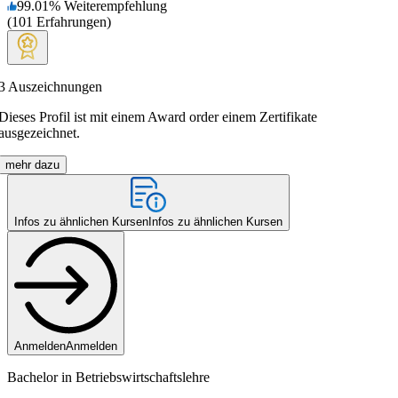
99.01
%
Weiterempfehlung
(
101
Erfahrungen
)
3
Auszeichnungen
Dieses Profil ist mit einem Award order einem Zertifikate
ausgezeichnet.
mehr dazu
Infos zu ähnlichen Kursen
Infos zu ähnlichen Kursen
Anmelden
Anmelden
Bachelor in Betriebswirtschaftslehre