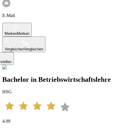
E-Mail
Merken
Merken
Vergleichen
Vergleichen
stellen
Bachelor in Betriebswirtschaftslehre
HSG
4.09