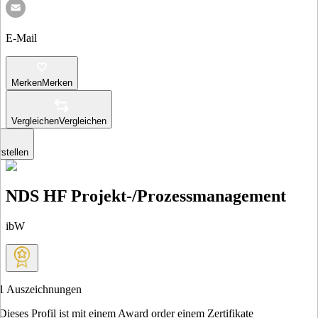
E-Mail
Merken
Merken
Vergleichen
Vergleichen
stellen
NDS HF Projekt-/Prozessmanagement
ibW
1
Auszeichnungen
Dieses Profil ist mit einem Award order einem Zertifikate