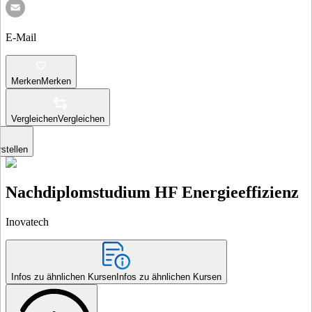
E-Mail
Merken
Merken
Vergleichen
Vergleichen
stellen
Nachdiplomstudium HF Energieeffizienz
Inovatech
Infos zu ähnlichen Kursen
Infos zu ähnlichen Kursen