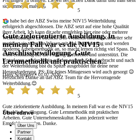
Prüfungen zu bringen. Lieben herzlichen Dank dafür und man sieht
sich immer 2 mal😅💪
5
Ich habe bei der ABZ Swiss meine NIV15 Weiterbildung
erfolgreich abgeschlossen. Die ABZ setzt auf eine hohe Qualität
ihrer Arbeit. Ich kann dir sehr empfehlen hier eine oder mehrere
Gute zielorientierte Ausbildung. In
Weiterbildungen zu buchen. Des Weiteren sind die Kursleiter sehr
meinem Fall war es die NIV15
motiviert sie teilen ihr Wissen mit viel Begeisterung und wenden
moderne Arbeitsmethodik an, so macht lernen richtig viel Spass. Du
Anschlissbewillogung. Gute
wirst erstklassig auf die Prüfung vorbereitet und unterstützt. Die
Lernmethodik mit praktischen...
Unterlagen werden stetig auf den neusten Stand gebracht und nach
der Weiterbildung bist du Spitze ausgebildet für deine neue
Herausforderung. PS: Für feines Mittagessen wird auch gesorgt 😉
Dany Schrepfer • 01.07.2026
Herzlichen Danke an das ABZ Team für die Hervorragende
Weiterbildung.😊
5
Gute zielorientierte Ausbildung. In meinem Fall war es die NIV15
Anschlissbewillogung. Gute Lernmethodik mit praktischen
Über eduwo
Arbeiten. Gute Unternehmenskultur. Kann jederzeit weiter
Empfohlen werden. Danke.
Über Uns
Partner
Kontakt