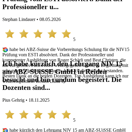
Professioneller u...
Stephan Lindauer • 08.05.2026
5
Ich habe bei ABZ-Suisse die Vorbereitungs Schulung für die NIV15
Prüfung vom ESTI absolviert. Dank der Professioneller und
kompetenter Ausbildung von Roger Schärli und Beat Christen, die
Ich habe kürzlich den Lehrgang NIV 15
mir ein grosses Fachwissen weitergegeben haben, in Begleitung mit
am ABZ-SUiSSE GmbH in Reiden
sehr guten Schulungsunterlagen, habe ich die Prüfung bestanden.
Besten Dank an die beiden Dozenten. Top Ausbildung kann ich nur
besucht und bin rundum begeistert. Die
weiterempfehlen! Besten Dank 💪
Dozenten sind...
Pius Gehrig • 18.11.2025
5
Ich habe kürzlich den Lehrgang NIV 15 am ABZ-SUiSSE GmbH