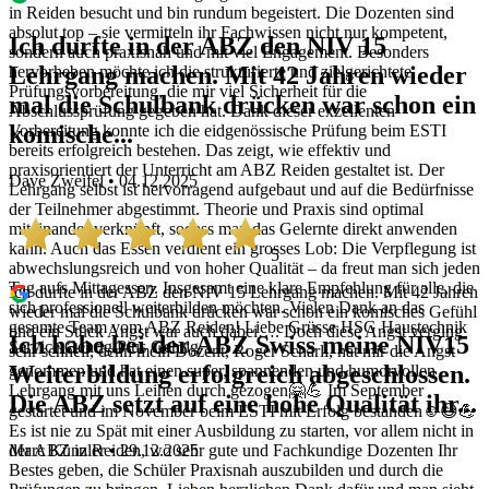
in Reiden besucht und bin rundum begeistert. Die Dozenten sind
absolut top – sie vermitteln ihr Fachwissen nicht nur kompetent,
Ich durfte in der ABZ den NIV 15
sondern auch praxisnah und mit viel Engagement. Besonders
Lehrgang machen. Mit 42 Jahren wieder
hervorheben möchte ich die strukturierte und zielgerichtete
Prüfungsvorbereitung, die mir viel Sicherheit für die
mal die Schulbank drücken war schon ein
Abschlussprüfung gegeben hat. Dank dieser exzellenten
komische...
Vorbereitung konnte ich die eidgenössische Prüfung beim ESTI
bereits erfolgreich bestehen. Das zeigt, wie effektiv und
praxisorientiert der Unterricht am ABZ Reiden gestaltet ist. Der
Dave Zweifel • 04.12.2025
Lehrgang selbst ist hervorragend aufgebaut und auf die Bedürfnisse
der Teilnehmer abgestimmt. Theorie und Praxis sind optimal
miteinander verknüpft, sodass man das Gelernte direkt anwenden
kann. Auch das Essen verdient ein grosses Lob: Die Verpflegung ist
5
abwechslungsreich und von hoher Qualität – da freut man sich jeden
Tag aufs Mittagessen. Insgesamt eine klare Empfehlung für alle, die
Ich durfte in der ABZ den NIV 15 Lehrgang machen. Mit 42 Jahren
sich professionell weiterbilden möchten. Vielen Dank an das
wieder mal die Schulbank drücken war schon ein komisches Gefühl
gesamte Team vom ABZ Reiden! Liebe Grüsse HSG Haustechnik
und ein Stück Angst war auch dabei…. Doch diese Angst verging
Ich habe bei der ABZ Swiss meine NIV15
Service Gehrig Pius Gehrig
sehr schnell, denn mein Dozent, Roger Schärli, hat mir die Angst
Weiterbildung erfolgreich abgeschlossen.
genommen und hat einen super, spannenden und humorvollen
Lehrgang mit uns Leihen durch gezogen🤗💪 Im September
Die ABZ setzt auf eine hohe Qualität ihr...
gestartet und im November beim ESTI mit Erfolg bestanden☺️😅💪
Es ist nie zu Spät mit einer Ausbildung zu starten, vor allem nicht in
Marc Künzler • 29.12.2025
der ABZ in Reiden, wo sehr gute und Fachkundige Dozenten Ihr
Bestes geben, die Schüler Praxisnah auszubilden und durch die