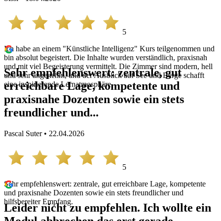
5
Ich habe an einem "Künstliche Intelligenz" Kurs teilgenommen und
bin absolut begeistert. Die Inhalte wurden verständlich, praxisnah
und mit viel Begeisterung vermittelt. Die Zimmer sind modern, hell
Sehr empfehlenswert: zentrale, gut
und sehr angenehm, und der Ausblick auf See und Berge schafft
erreichbare Lage, kompetente und
eine inspirierende Lernatmosphäre.
praxisnahe Dozenten sowie ein stets
freundlicher und...
Pascal Suter • 22.04.2026
5
Sehr empfehlenswert: zentrale, gut erreichbare Lage, kompetente
und praxisnahe Dozenten sowie ein stets freundlicher und
hilfsbereiter Empfang.
Leider nicht zu empfehlen. Ich wollte ein