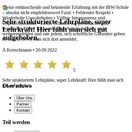
Meine enttäuschende und belastende Erfahrung mit der IBW-Schule
– absolut nicht empfehlenswert Fazit: • Fehlender Respekt •
Wiederholte Unwahrheiten • Völlige Intransparenz und
Sehr strukturierte Lehrpläne, super
Unprofessionalität • Echter Schaden auf persönlicher und
Lehrkraft! Hier fühlt man sich gut
beruflicher Ebene Ich werde diese Schule definitiv nicht
weiterempfehlen und rate jedem, sich schriftliche Garantien geben
aufgehoben.
zu lassen, bevor man sich dort anmeldet.
A Kretschmann • 20.09.2022
5
Sehr strukturierte Lehrpläne, super Lehrkraft! Hier fühlt man sich
gut aufgehoben.
Über eduwo
Über Uns
Partner
Kontakt
Teil werden