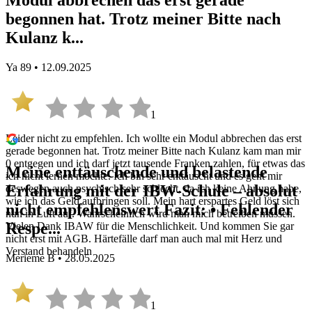
Modul abbrechen das erst gerade
begonnen hat. Trotz meiner Bitte nach
Kulanz k...
Ya 89 • 12.09.2025
1
Leider nicht zu empfehlen. Ich wollte ein Modul abbrechen das erst
gerade begonnen hat. Trotz meiner Bitte nach Kulanz kam man mir
0 entgegen und ich darf jetzt tausende Franken zahlen, für etwas das
Meine enttäuschende und belastende
ich nicht lernen möchte. Ich bin sehr enttäuscht und es geht mir
Erfahrung mit der IBW-Schule – absolut
deswegen auch psychisch sehr schlecht, da ich keine Ahnung habe,
wie ich das Geld aufbringen soll. Mein hart erspartes Geld löst sich
nicht empfehlenswert Fazit: • Fehlender
nun in Luft auf. Wahrscheinlich wird man mich betreiben müssen.
Respe...
Vielen Dank IBAW für die Menschlichkeit. Und kommen Sie gar
nicht erst mit AGB. Härtefälle darf man auch mal mit Herz und
Verstand behandeln
Merieme B • 28.05.2025
1