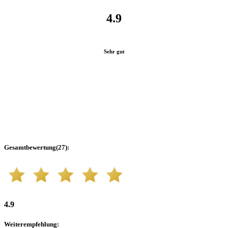
4.9
Sehr gut
Gesamtbewertung
(
27
):
4.9
Weiterempfehlung
: