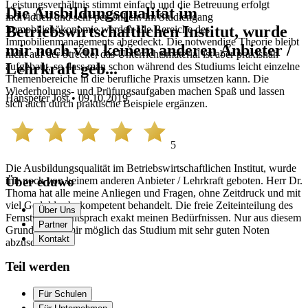
Leistungsverhältnis stimmt einfach und die Betreuung erfolgt
Die Ausbildungsqualität im
individuell und sehr persönlich. Im Studiengang
Betriebswirtschaftlichen Institut, wurde
Immobilienökonomie werden alle Bereiche des
Immobilienmanagements abgedeckt. Die notwendige Theorie bleibt
mir noch von keinem anderen Anbieter /
nicht auf der Strecke, das Unterrichtsmaterial ist aber praxisnah
Lehrkraft geb...
aufgebaut, so dass man schon während des Studiums leicht einzelne
Themenbereiche in die berufliche Praxis umsetzen kann. Die
Wiederholungs- und Prüfungsaufgaben machen Spaß und lassen
Hanspeter Jost • 09.10.2019
sich auch durch praktische Beispiele ergänzen.
5
Die Ausbildungsqualität im Betriebswirtschaftlichen Institut, wurde
mir noch von keinem anderen Anbieter / Lehrkraft geboten. Herr Dr.
Über eduwo
Thoma hat alle meine Anliegen und Fragen, ohne Zeitdruck und mit
viel Geduld sehr kompetent behandelt. Die freie Zeiteinteilung des
Über Uns
Fernstudiums entsprach exakt meinen Bedürfnissen. Nur aus diesem
Partner
Grund war es mir möglich das Studium mit sehr guten Noten
Kontakt
abzuschließen.
Teil werden
Für Schulen