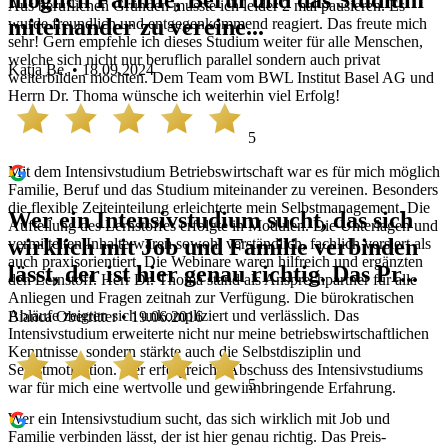
möglich Familie, Beruf und das Studium
Aus beruflichen Gründen musste ich leider 2 mal pausieren. Es
miteinander zu vereine...
wurde freundlich und entgegenkommend reagiert. Das freute mich
sehr! Gern empfehle ich dieses Studium weiter für alle Menschen,
welche sich nicht nur beruflich parallel sondern auch privat
Katja Be. • 18.09.2024
weiterbilden möchten. Dem Team vom BWL Institut Basel AG und
Herrn Dr. Thoma wünsche ich weiterhin viel Erfolg!
5
Mit dem Intensivstudium Betriebswirtschaft war es für mich möglich
Familie, Beruf und das Studium miteinander zu vereinen. Besonders
die flexible Zeiteinteilung erleichterte mein Selbstmanagement. Die
Wer ein Intensivstudium sucht, das sich
Aufteilung des Lernstoffes erfolgte in Modulen. Die Unterlagen und
wirklich mit Job und Familie verbinden
vermittelten Inhalte waren sowohl verständlich, fachlich versiert als
auch praxisorientiert. Die Webinare waren hilfreich und ergänzten
lässt, der ist hier genau richtig. Das Pr...
den Lernstoff. Herr Dr. Thoma stand als Ansprechpartner für alle
Anliegen und Fragen zeitnah zur Verfügung. Die bürokratischen
Abläufe zeigten sich unkompliziert und verlässlich. Das
Bianca Oberritter • 19.06.2016
Intensivstudium erweiterte nicht nur meine betriebswirtschaftlichen
Kenntnisse, sondern stärkte auch die Selbstdisziplin und
Selbstmotivation. Der erfolgreiche Abschuss des Intensivstudiums
5
war für mich eine wertvolle und gewinnbringende Erfahrung.
Wer ein Intensivstudium sucht, das sich wirklich mit Job und
Familie verbinden lässt, der ist hier genau richtig. Das Preis-