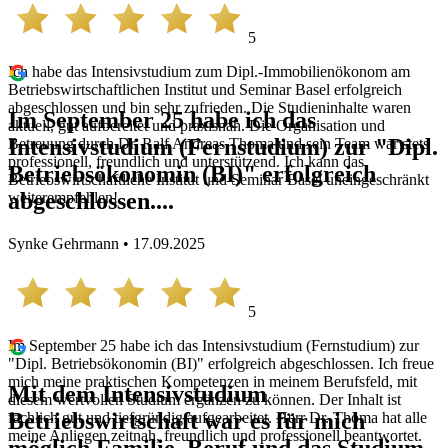
5
Ich habe das Intensivstudium zum Dipl.-Immobilienökonom am
Betriebswirtschaftlichen Institut und Seminar Basel erfolgreich
abgeschlossen und bin sehr zufrieden. Die Studieninhalte waren
Im September 25 habe ich das
aktuell, gut aufbereitet und praxisnah. Die Organisation und
Intensivstudium (Fernstudium) zur "Dipl.
Betreuung durch Dr. Ralf Andreas Thoma und sein Team war stets
professionell, freundlich und unterstützend. Ich kann das
Betriebsökonomin (BI)" erfolgreich
Betriebswirtschaftliche Institut und Seminar Basel uneingeschränkt
abgeschlossen....
weiterempfehlen!
Synke Gehrmann • 17.09.2025
5
Im September 25 habe ich das Intensivstudium (Fernstudium) zur
"Dipl. Betriebsökonomin (BI)" erfolgreich abgeschlossen. Ich freue
mich meine praktischen Kompetenzen in meinem Berufsfeld, mit
Mit dem Intensivstudium
diesem wertvollen Studium ergänzen zu können. Der Inhalt ist
Betriebswirtschaft war es für mich
fachlich gut und tiefgründig aufgearbeitet. Herr Dr. Thoma hat alle
meine Anliegen zeitnah, freundlich und professionell beantwortet.