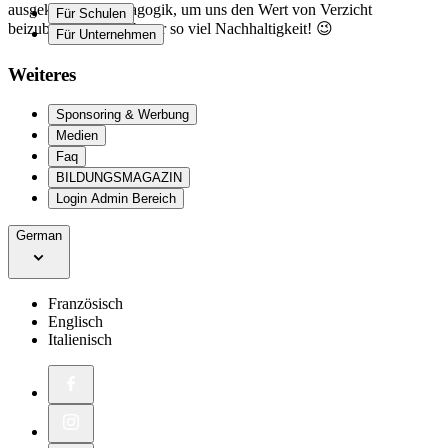
ausgeklügelten Pädagogik, um uns den Wert von Verzicht
Für Schulen
beizubringen. Hut ab vor so viel Nachhaltigkeit! 😉
Für Unternehmen
Weiteres
Sponsoring & Werbung
Medien
Faq
BILDUNGSMAGAZIN
Login Admin Bereich
German
Französisch
Englisch
Italienisch