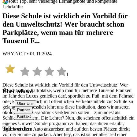
Absolut Top, sehr vielseitige Lernangebote und kompetente
Lehrkräfte.
Diese Schule ist wirklich ein Vorbild für
den Umweltschutz! Wer braucht schon
Parkplätze, wenn man für mehrere
Tausend F...
WHY NOT • 01.11.2024
1
Diese Schule ist wirklich ein Vorbild für den Umweltschutz! Wer
braucht schon Parkplätze, wenn man für mehrere Tausend Franken
Über eduwo
im Jahr den Luxus genießen darf, sportlich zu Fuß, mit dem Fahrrad
oder klimafreundlich mit öffentlichen Verkehrsmitteln zur Schule zu
Über Uns
gelangen? Schliesslich lehrt uns diese Institution, dass wir unseren
Partner
ökologischen Fussabdruck verkleinern sollen – zumindest als
Kontakt
Schüler und Eltern. Die Lehrer? Nun, die scheinen offensichtlich ein
eigenes Umwelt-Sonderprogramm zu haben, das ihnen erlaubt,
Teil werden
täglich mit dem Auto anzureisen und auf den besten Plätzen direkt
vor der Schule zu parken. Aber hey, das ist sicher alles Teil einer