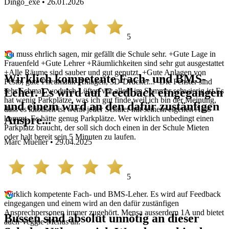
Dingo_exe • 26.01.2026
5
Ich muss ehrlich sagen, mir gefällt die Schule sehr. +Gute Lage in
Frauenfeld +Gute Lehrer +Räumlichkeiten sind sehr gut ausgestattet
+Alle Räume sind sauber und gut geputzt. +Gute Anlagen von
Wirklich kompetente Fach- und BMS-
Festo, gute Pneumatik-Anlagen, 3D-Drucker... -Die Fenster sind
Leher. Es wird auf Feedback eingegangen
sehr Schmal, wodurch Lüften vor allem im Sommer schwierig ist Es
hat wenig Parkplätze, was ich gut finde weil ich bin der Meinung,
und einem wird an den dafür zustänfigen
dass es idiotisch ist wenn jeder Schüler mit seinem eigenen Auto
Anspre...
kommt. Es hätte genug Parkplätze. Wer wirklich unbedingt einen
Parkplatz braucht, der soll sich doch einen in der Schule Mieten
oder halt bereit sein 5 Minuten zu laufen.
Marc Mueller • 29.04.2025
5
Wirklich kompetente Fach- und BMS-Leher. Es wird auf Feedback
eingegangen und einem wird an den dafür zustänfigen
Ansprechpersonen immer zugehört. Mensa ausserdem 1A und bietet
Bussen sind absolut unnötig an dieser
auch Veggie-Menus an.