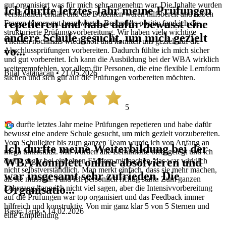
gut organisiert was für mich sehr angenehm war. Die Inhalte wurden
Ich durfte letztes Jahr meine Prüfungen
verständlich erklärt und die Dozenten waren hilfsbereit und haben
repetieren und habe dafür bewusst eine
Fragen immer gut beantwortet. Besonders positiv fand ich die
strukturierte Prüfungsvorbereitung. Wir haben viele wichtige
andere Schule gesucht, um mich gezielt
Themen nochmals wiederholt und konnten uns gezielt auf die
vo...
Abschlussprüfungen vorbereiten. Dadurch fühlte ich mich sicher
und gut vorbereitet. Ich kann die Ausbildung bei der WBA wirklich
weiterempfehlen, vor allem für Personen, die eine flexible Lernform
Bilal Vatanacan • 21.05.2026
suchen und sich gut auf die Prüfungen vorbereiten möchten.
5
Ich durfte letztes Jahr meine Prüfungen repetieren und habe dafür
bewusst eine andere Schule gesucht, um mich gezielt vorzubereiten.
Vom Schulleiter bis zum ganzen Team wurde ich von Anfang an
Ich durfte meine Weiterbildung bei der
mega unterstützt. Mir wurden alle Lerninhalte offengelegt und ich
WBA komplett online absolvieren und
durfte sogar bei einzelnen Fächern mitmachen, das war wirklich
nicht selbstverständlich. Man merkt einfach, dass sie mehr machen,
war insgesamt sehr zufrieden. Die
als sie müssten. Fand ich persönlich richtig stark. Zum ganzen
Organisatio...
Lehrgang kann ich nicht viel sagen, aber die Intensivvorbereitung
auf die Prüfungen war top organisiert und das Feedback immer
hilfreich und konstruktiv. Von mir ganz klar 5 von 5 Sternen und
Basic Tarik • 14.02.2026
eine Empfehlung