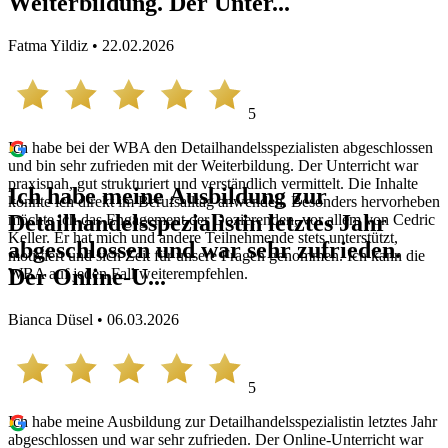
Weiterbildung. Der Unter...
Fatma Yildiz • 22.02.2026
5
Ich habe bei der WBA den Detailhandelsspezialisten abgeschlossen
und bin sehr zufrieden mit der Weiterbildung. Der Unterricht war
praxisnah, gut strukturiert und verständlich vermittelt. Die Inhalte
Ich habe meine Ausbildung zur
konnte ich direkt im Berufsalltag anwenden. Besonders hervorheben
Detailhandelsspezialistin letztes Jahr
möchte ich das Engagement der Dozierenden, vor allem von Cedric
Keller. Er hat mich und andere Teilnehmende stets unterstützt,
abgeschlossen und war sehr zufrieden.
motiviert und sich Zeit für unsere Fragen genommen. Ich kann die
Der Online-U...
WBA auf jeden Fall weiterempfehlen.
Bianca Düsel • 06.03.2026
5
Ich habe meine Ausbildung zur Detailhandelsspezialistin letztes Jahr
abgeschlossen und war sehr zufrieden. Der Online-Unterricht war