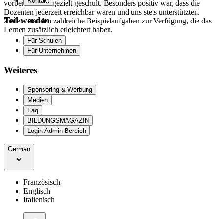
Kontakt
vorbereitet und gezielt geschult. Besonders positiv war, dass die
Dozenten jederzeit erreichbar waren und uns stets unterstützten.
Teil werden
Zudem standen zahlreiche Beispielaufgaben zur Verfügung, die das
Lernen zusätzlich erleichtert haben.
Für Schulen
Für Unternehmen
Weiteres
Sponsoring & Werbung
Medien
Faq
BILDUNGSMAGAZIN
Login Admin Bereich
German
Französisch
Englisch
Italienisch