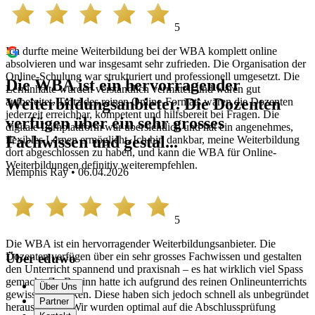
5
Ich durfte meine Weiterbildung bei der WBA komplett online
absolvieren und war insgesamt sehr zufrieden. Die Organisation der
Online-Schulung war strukturiert und professionell umgesetzt. Die
Die WBA ist ein hervorragender
Lerninhalte wurden verständlich vermittelt und waren gut
Weiterbildungsanbieter. Die Dozenten
aufbereitet. Trotz des reinen Online-Formats waren die Dozenten
jederzeit erreichbar, kompetent und hilfsbereit bei Fragen. Die
verfügen über ein sehr grosses
digitale Lernplattform war übersichtlich und hat ein angenehmes,
Fachwissen und gestal...
flexibles Lernen ermöglicht. Ich bin dankbar, meine Weiterbildung
dort abgeschlossen zu haben, und kann die WBA für Online-
Weiterbildungen definitiv weiterempfehlen.
Memphis Ray • 06.04.2026
5
Die WBA ist ein hervorragender Weiterbildungsanbieter. Die
Dozenten verfügen über ein sehr grosses Fachwissen und gestalten
Über eduwo
den Unterricht spannend und praxisnah – es hat wirklich viel Spass
gemacht. Zu Beginn hatte ich aufgrund des reinen Onlineunterrichts
Über Uns
gewisse Bedenken. Diese haben sich jedoch schnell als unbegründet
Partner
herausgestellt. Wir wurden optimal auf die Abschlussprüfung