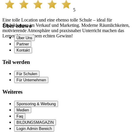
5
Eine tolle Location und eine ebenso tolle Schule – ideal für
Ausbildungen im Verkauf und Marketing. Moderne Räumlichkeiten,
Über eduwo
motivierende Atmosphäre und praxisnaher Unterricht machen das
Lernen hier zu einem echten Gewinn!
Über Uns
Partner
Kontakt
Teil werden
Für Schulen
Für Unternehmen
Weiteres
Sponsoring & Werbung
Medien
Faq
BILDUNGSMAGAZIN
Login Admin Bereich