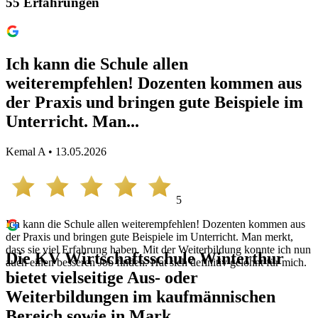
55
Erfahrungen
Ich kann die Schule allen
weiterempfehlen! Dozenten kommen aus
der Praxis und bringen gute Beispiele im
Unterricht. Man...
Kemal A • 13.05.2026
5
Ich kann die Schule allen weiterempfehlen! Dozenten kommen aus
der Praxis und bringen gute Beispiele im Unterricht. Man merkt,
dass sie viel Erfahrung haben. Mit der Weiterbildung konnte ich nun
Die KV Wirtschaftsschule Winterthur
auch einen besseren Job finden. Hat sich definitiv gelohnt für mich.
bietet vielseitige Aus- oder
Weiterbildungen im kaufmännischen
Bereich sowie in Mark...