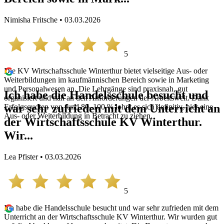
Nimisha Fritsche • 03.03.2026
5
Die KV Wirtschaftsschule Winterthur bietet vielseitige Aus- oder
Weiterbildungen im kaufmännischen Bereich sowie in Marketing
und Personalwesen an. Die Lehrgänge sind praxisnah, gut
Ich habe die Handelsschule besucht und
organisiert und nah an den Anforderungen der Arbeitswelt. Dank
war sehr zufrieden mit dem Unterricht an
Erfolgsquoten von rund 80–100 % lohnt es sich definitiv, hier eine
Aus- oder Weiterbildung in Betracht zu ziehen.
der Wirtschaftsschule KV Winterthur.
Wir...
Lea Pfister • 03.03.2026
5
Ich habe die Handelsschule besucht und war sehr zufrieden mit dem
Unterricht an der Wirtschaftsschule KV Winterthur. Wir wurden gut