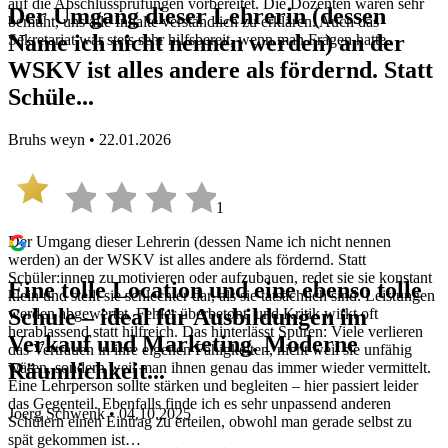
auf die Abschlussprüfungen vorbereitet. Die Dozenten waren sehr
Der Umgang dieser Lehrerin (dessen
bemüht, uns alle Inhalte verständlich zu erklären. Auch das
Name ich nicht nennen werden) an der
Sekretariat war stets sehr hilfsbereit, wenn man Fragen hatte.
WSKV ist alles andere als fördernd. Statt
Schüle...
Bruhs weyn • 22.01.2026
1
Der Umgang dieser Lehrerin (dessen Name ich nicht nennen
werden) an der WSKV ist alles andere als fördernd. Statt
Schüler:innen zu motivieren oder aufzubauen, redet sie sie konstant
Eine tolle Location und eine ebenso tolle
klein und stellt sie schlechter dar, als sie tatsächlich sind. Leistungen
Schule – ideal für Ausbildungen im
werden abgewertet, Fehler überbetont, und Kritik wirkt oft
herablassend statt hilfreich. Das hinterlässt Spuren: Viele verlieren
Verkauf und Marketing. Moderne
das Vertrauen in ihre eigenen Fähigkeiten, nicht weil sie unfähig
Räumlichkeit...
wären, sondern weil man ihnen genau das immer wieder vermittelt.
Eine Lehrperson sollte stärken und begleiten – hier passiert leider
das Gegenteil. Ebenfalls finde ich es sehr unpassend anderen
Joerg Schwenk • 04.10.2025
Schülern einen Eintrag zu erteilen, obwohl man gerade selbst zu
spät gekommen ist…