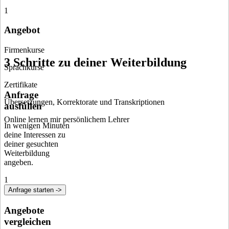
1
Angebot
Firmenkurse
3 Schritte zu deiner Weiterbildung
Sprachkurse
Zertifikate
Anfrage
Übersetzungen, Korrektorate und Transkriptionen
ausfüllen
Online lernen mir persönlichem Lehrer
In wenigen Minuten
deine Interessen zu
deiner gesuchten
Weiterbildung
angeben.
1
Anfrage starten ->
Angebote
vergleichen