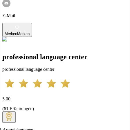
E-Mail
Merken
Merken
professional language center
professional language center
5.00
(
61
Erfahrungen
)
1
Auszeichnungen