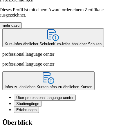
Dieses Profil ist mit einem Award order einem Zertifikate
ausgezeichnet.
mehr dazu
Kurs-Infos ähnlicher Schulen
Kurs-Infos ähnlicher Schulen
professional language center
professional language center
Infos zu ähnlichen Kursen
Infos zu ähnlichen Kursen
Über professional language center
Studiengänge
Erfahrungen
Überblick