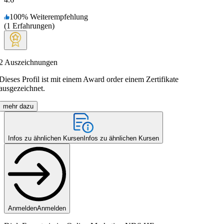
100
%
Weiterempfehlung
(
1
Erfahrungen
)
2
Auszeichnungen
Dieses Profil ist mit einem Award order einem Zertifikate
ausgezeichnet.
mehr dazu
Infos zu ähnlichen Kursen
Infos zu ähnlichen Kursen
Anmelden
Anmelden