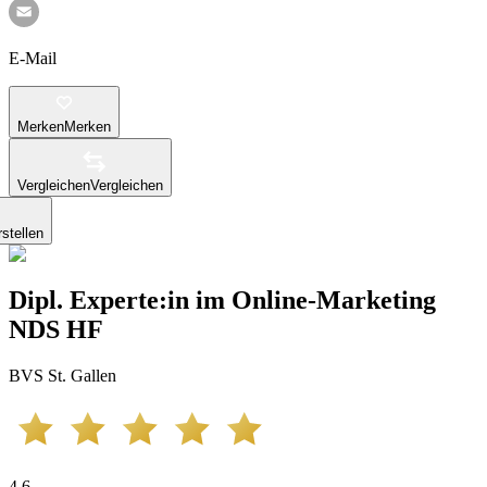
E-Mail
Merken
Merken
Vergleichen
Vergleichen
stellen
Dipl. Experte:in im Online-Marketing
NDS HF
BVS St. Gallen
4.6