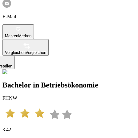
E-Mail
Merken
Merken
Vergleichen
Vergleichen
stellen
Bachelor in Betriebsökonomie
FHNW
3.42