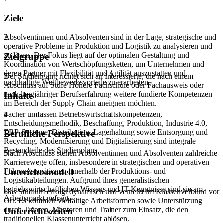
Ziele
Absolventinnen und Absolventen sind in der Lage, strategische und
2
operative Probleme in Produktion und Logistik zu analysieren und
zu lösen. Der Fokus liegt auf der optimalen Gestaltung und
Zielgruppe
Koordination von Wertschöpfungsketten, um Unternehmen und
deren Partner mit Flexibilität und Agilität auszustatten und
Der Studiengang richtet sich an Interessierte, die nach einem
3
nachhaltige Wettbewerbsvorteile zu erarbeiten.
Abschluss auf Stufe Höhere Fachschule oder Fachausweis oder
nach langjähriger Berufserfahrung weitere fundierte Kompetenzen
Inhalte
im Bereich der Supply Chain aneignen möchten.
Fächer umfassen Betriebswirtschaftskompetenzen,
4
Entscheidungsmethodik, Beschaffung, Produktion, Industrie 4.0,
ERP-Systeme, Distribution, Lagerhaltung sowie Entsorgung und
Berufliche Perspektive
Recycling. Modernisierung und Digitalisierung sind integrale
Bestandteile des Studienplans.
Nach Abschluss stehen Absolventinnen und Absolventen zahlreiche
5
Karrierewege offen, insbesondere in strategischen und operativen
Führungspositionen innerhalb der Produktions- und
Unterichtsmodell
Logistikabteilungen. Aufgrund ihres generalistischen
betriebswirtschaftlichen Wissens und IT-Kenntnisse sind sie am
Das Studium erfolgt dynamisch und vernetzt im Klassenverbund vor
6
Arbeitsmarkt gefragt.
Ort. Es kommen vielfältige Arbeitsformen sowie Unterstützung
durch Tutoren, Mentoren und Trainer zum Einsatz, die den
Unterrichtszeiten
traditionellen Klassenunterricht ablösen.