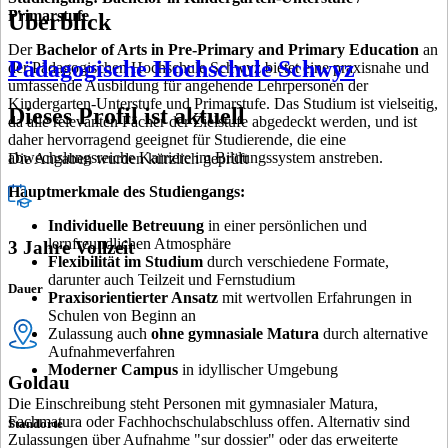
Primarstufe
Überblick
Der
Bachelor of Arts in Pre-Primary and Primary Education
an
Pädagogische Hochschule Schwyz
der Pädagogischen Hochschule Schwyz bietet eine praxisnahe und
umfassende Ausbildung für angehende Lehrpersonen der
Kindergarten-Unterstufe und Primarstufe. Das Studium ist vielseitig,
Dieses Profil ist aktuell
da alle relevanten Fächer der Zielstufe abgedeckt werden, und ist
daher hervorragend geeignet für Studierende, die eine
abwechslungsreiche Karriere im Bildungssystem anstreben.
Die Angaben wurden kürzlich geprüft
Hauptmerkmale des Studiengangs:
Individuelle Betreuung
in einer persönlichen und
lernfreundlichen Atmosphäre
3 Jahre Vollzeit
Flexibilität im Studium
durch verschiedene Formate,
darunter auch Teilzeit und Fernstudium
Dauer
Praxisorientierter Ansatz
mit wertvollen Erfahrungen in
Schulen von Beginn an
Zulassung auch
ohne gymnasiale Matura
durch alternative
Aufnahmeverfahren
Moderner Campus
in idyllischer Umgebung
Goldau
Die Einschreibung steht Personen mit gymnasialer Matura,
Fachmatura oder Fachhochschulabschluss offen. Alternativ sind
Standorte
Zulassungen über Aufnahme "sur dossier" oder das erweiterte