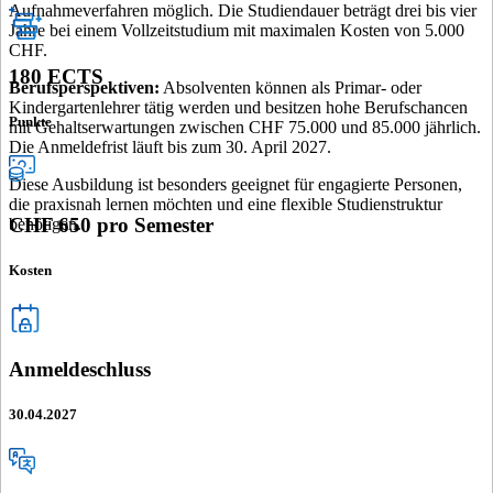
Aufnahmeverfahren möglich. Die Studiendauer beträgt drei bis vier
Jahre bei einem Vollzeitstudium mit maximalen Kosten von 5.000
CHF.
180 ECTS
Berufsperspektiven:
Absolventen können als Primar- oder
Kindergartenlehrer tätig werden und besitzen hohe Berufschancen
Punkte
mit Gehaltserwartungen zwischen CHF 75.000 und 85.000 jährlich.
Die Anmeldefrist läuft bis zum 30. April 2027.
Diese Ausbildung ist besonders geeignet für engagierte Personen,
die praxisnah lernen möchten und eine flexible Studienstruktur
CHF 650 pro Semester
benötigen.
Kosten
Anmeldeschluss
30.04.2027