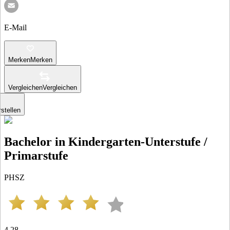
E-Mail
Merken
Merken
Vergleichen
Vergleichen
stellen
Bachelor in Kindergarten-Unterstufe /
Primarstufe
PHSZ
4.28