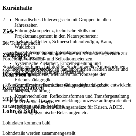
Kursinhalte
2
Nomadisches Unterwegssein mit Gruppen in allen
Jahreszeiten
Führungskompetenz, technische Skills und
Ziele
Projektmanagement in den Natursportarten:
Trekking, Klettern, Schneeschuhlaufen/Iglu, Kanu,
Die Teilnehmenden
3
Waldleben
Kurz-Interventionen, Interaktionsspiele, Teamübungen,
• verfügen über ein handlungsorientiertes Methodenrepertoire zur
Zielgruppe
Mikroabenteuer
Förderung von Sozial- und Selbstkompetenzen,
Systemische Zielarbeit, Einzelbegleitung und
SozialpädagogInnen, Lehrkräfte, Soziokulturelle AnimatorInnen,
Gruppenprozesse
• können in unterschiedlichen natursportlichen Medien sicher und
Heil- und SportpädagogInnen (Tertiärstufe)
Karriere
Wirkungsmodelle, Methoden und Konzepte der
kompetent führen,
Erlebnispädagogik
• können professionelle erlebnispädagogische Angebote entwickeln
Grundlagen systemischer Gruppendynamik und
Karrierechancen
und umsetzen,
Gesprächsführung
Kreativtechniken, Reflexionsformen und Transfergestaltung
MEDIUM
• sind in der Lage, Gruppenentwicklungsprozesse auftragsorientiert
Interventionsdesigns
zu unterstützen und zu begleiten.
Handlungsorientierte Lösungsansätze für Krisen, ADHS,
Lohn & Skills
Mobbing, psychische Belastungen etc.
Lohndaten kommen bald
Lohndetails werden zusammengestellt