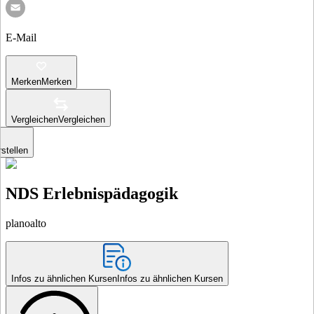
E-Mail
Merken
Merken
Vergleichen
Vergleichen
stellen
NDS Erlebnispädagogik
planoalto
Infos zu ähnlichen Kursen
Infos zu ähnlichen Kursen