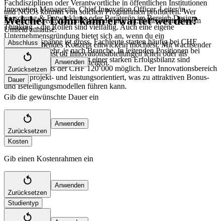
Fachdisziplinen oder Verantwortliche in öffentlichen Institutionen
Innovation Manager/in, Chief Innovation Officer, Leiter/in
und NGOs können von solchen Programmen profitieren. Wer
Forschung & Entwicklung oder Berater/in im Bereich Design
Welcher Lohn kann erwartet werden?
Freude an Kreativität und Veränderung hat, fühlt sich in diesem
Thinking – die Rollen sind vielfältig. Auch eine eigene
Umfeld zuhause.
Unternehmensgründung bietet sich an, wenn du ein
Die Gehaltsspanne ist gross. Fachleute starten häufig bei CHF
Abschluss
vielversprechendes Konzept entwickeln möchtest. Mit wachsender
70’000 oder mehr, je nach Branche. In leitenden Positionen bei
Erfahrung kannst du Innovationsabteilungen leiten oder als
Grossunternehmen oder mit einer starken Erfolgsbilanz sind
Investor/in in Start-ups einsteigen.
Anwenden
Gehälter jenseits der CHF 120’000 möglich. Der Innovationsbereich
Zurücksetzen
ist stark projekt- und leistungsorientiert, was zu attraktiven Bonus-
Dauer
und Beteiligungsmodellen führen kann.
Gib die gewünschte Dauer ein
Anwenden
Zurücksetzen
Kosten
Gib einen Kostenrahmen ein
Anwenden
Zurücksetzen
Studientyp