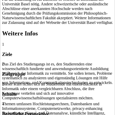
Universität Basel nötig. Andere schweizerische oder ausländische
Abschlüsse einer anerkannten Hochschule werden nach
Genehmigung durch die Prüfungskommission der Philosophisch-
Naturwissenschaftlichen Fakultät akzeptiert. Weitere Informationen
zur Zulassung sind auf der Webseite der Universität Basel verfügbar.
Weitere Infos
1
Ziele
Das Ziel des Studiengangs ist es, den Studierenden eine
2
wissenschaftlich fundierte und anwendungsorientierte Ausbildung
im Bereich der Informatik zu vermitteln. Sie sollen lernen, Probleme
Zielgruppe
systematisch zu analysieren und eigenständig Lösungen mit Hilfe
von Informations- und Kommunikationstechnologien zu entwickeln.
Dieser Kurs richtet sich an Studierende mit einem Bachelor in
3
Informatik oder einem vergleichbaren Abschluss, die ihre
Kenntnisse vertiefen und sich auf innovative
Inhalte
Computerwissenschaftslösungen spezialisieren möchten.
Themen umfassen Hochleistungsrechnen, Datenbanken und
4
Informationssysteme, Computernetzwerke, privacy-enhancing
Technologien, Signal- und Datenanalyse, künstliche Intelligenz,
Berufliche Perspektive