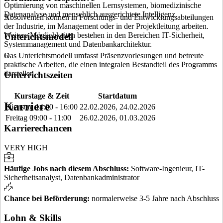
Optimierung von maschinellen Lernsystemen, biomedizinische
Datenanalyse und menschlich ausgerichtete Intelligenz.
Absolventen können in Forschungs- und Entwicklungsabteilungen
5
der Industrie, im Management oder in der Projektleitung arbeiten.
Weitere Möglichkeiten bestehen in den Bereichen IT-Sicherheit,
Unterichtsmodell
Systemmanagement und Datenbankarchitektur.
Das Unterichtsmodell umfasst Präsenzvorlesungen und betreute
6
praktische Arbeiten, die einen integralen Bestandteil des Programms
darstellen.
Unterrichtszeiten
Kurstage & Zeit
Startdatum
Karriere
Dienstag 14:00 - 16:00
22.02.2026, 24.02.2026
Freitag 09:00 - 11:00
26.02.2026, 01.03.2026
Karrierechancen
VERY HIGH
Häufige Jobs nach diesem Abschluss
:
Software-Ingenieur, IT-
Sicherheitsanalyst, Datenbankadministrator
Chance bei Beförderung
:
normalerweise 3-5 Jahre nach Abschluss
Lohn & Skills