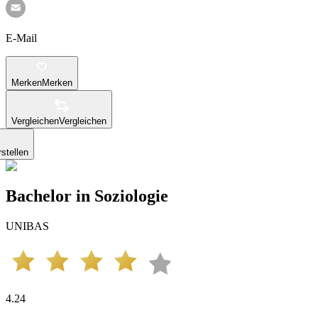
E-Mail
Merken
Merken
Vergleichen
Vergleichen
stellen
Bachelor in Soziologie
UNIBAS
4.24