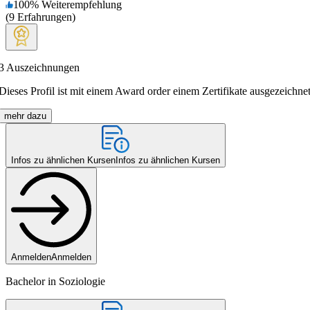
100
%
Weiterempfehlung
(
9
Erfahrungen
)
3
Auszeichnungen
Dieses Profil ist mit einem Award order einem Zertifikate ausgezeichnet
mehr dazu
Infos zu ähnlichen Kursen
Infos zu ähnlichen Kursen
Anmelden
Anmelden
Bachelor in Soziologie