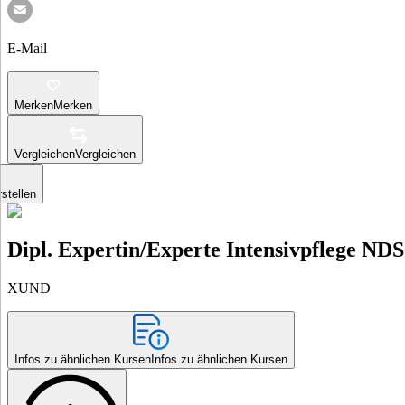
E-Mail
Merken
Merken
Vergleichen
Vergleichen
stellen
Dipl. Expertin/Experte Intensivpflege ND
XUND
Infos zu ähnlichen Kursen
Infos zu ähnlichen Kursen