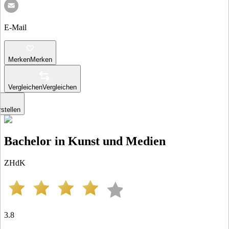
E-Mail
Merken
Merken
Vergleichen
Vergleichen
stellen
Bachelor in Kunst und Medien
ZHdK
3.8