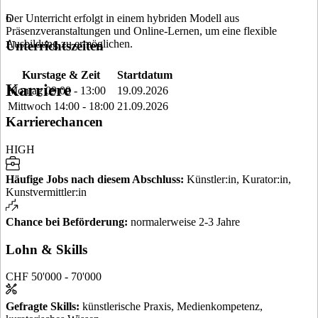
Der Unterricht erfolgt in einem hybriden Modell aus
6
Präsenzveranstaltungen und Online-Lernen, um eine flexible
Ausbildung zu ermöglichen.
Unterrichtszeiten
Kurstage & Zeit
Startdatum
Karriere
Montag 09:00 - 13:00
19.09.2026
Mittwoch 14:00 - 18:00
21.09.2026
Karrierechancen
HIGH
Häufige Jobs nach diesem Abschluss
:
Künstler:in, Kurator:in,
Kunstvermittler:in
Chance bei Beförderung
:
normalerweise 2-3 Jahre
Lohn & Skills
CHF 50'000 - 70'000
Gefragte Skills
:
künstlerische Praxis, Medienkompetenz,