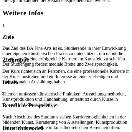
ihre Qualifikationen bei Bedarf entsprechend nachweisen.
Weitere Infos
1
Ziele
Das Ziel des BA Fine Arts ist es, Studierende in ihrer Entwicklung
2
einer eigenen künstlerischen Praxis zu unterstützen, um damit die
Grundlage für eine erfolgreiche Karriere im Kunstfeld zu schaffen.
Zielgruppe
Der Studiengang fördert mediale Breite und Zweisprachigkeit.
Der Kurs richtet sich an Personen, die eine professionelle Karriere in
3
der Kunst anstreben und ein Interesse an einer vielseitigen und
internationalen Ausbildung haben.
Inhalte
Themen umfassen künstlerische Praktiken, Ausstellungsmethoden,
4
Kunstproduktion und Handhabung, unterstützt durch Kurse in
Theorie und Kunstgeschichte.
Berufliche Perspektive
Nach Abschluss des Studiums stehen Karrieremöglichkeiten in der
5
bildenden Kunst, Kuratierung von Ausstellungen, Kunstproduktion
und -vermarktung sowie in kunsttheoretischen Bereichen offen.
Unterichtsmodell