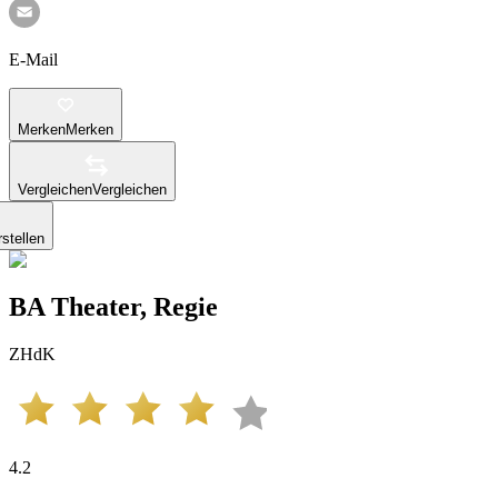
E-Mail
Merken
Merken
Vergleichen
Vergleichen
stellen
BA Theater, Regie
ZHdK
4.2