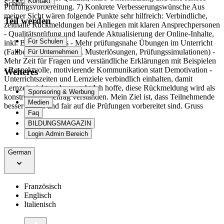
Kontakt
Schüler fördert.
Prüfungsvorbereitung. 7) Konkrete Verbesserungswünsche Aus
meiner Sicht wären folgende Punkte sehr hilfreich: Verbindliche,
Teil werden
zeitnahe Rückmeldungen bei Anliegen mit klaren Ansprechpersonen
- Qualitätsprüfung und laufende Aktualisierung der Online-Inhalte,
Für Schulen
inkl. Bugfix-Prozess - Mehr prüfungsnahe Übungen im Unterricht
(Fallbeispiele, Aufgaben, Musterlösungen, Prüfungssimulationen) -
Für Unternehmen
Mehr Zeit für Fragen und verständliche Erklärungen mit Beispielen
- Respektvolle, motivierende Kommunikation statt Demotivation -
Weiteres
Unterrichtszeiten und Lernziele verbindlich einhalten, damit
Lernzeit nicht verloren geht Ich hoffe, diese Rückmeldung wird als
Sponsoring & Werbung
konstruktiver Beitrag verstanden. Mein Ziel ist, dass Teilnehmende
Medien
besser lernen und fair auf die Prüfungen vorbereitet sind. Gruss
Faq
BILDUNGSMAGAZIN
Login Admin Bereich
German
Französisch
Englisch
Italienisch