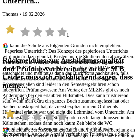
Unterrich...
Thomas • 19.02.2026
1
Ich kann die Schule aus folgenden Gründen nicht empfehlen:
"Paperless Unterricht": Das Konzept des papierlosen Unterrichts
wird primär dazu genutzt, Kosten auf die Studierenden abzuwälzen.
Rückmeldung zur Ausbildungsqualität
Lehrmittel: Die Wahl ob man das Lehrmittel lieber digital oder
und Prüfungsvorbereitung an der SFB
physisch als Buch haben möchte, ist nicht möglich. Die Schule
entscheidet und man muss dann das Buch extra nachkaufen, falls
Leider muss ich rückblickend sagen, dass
man mit dem E-Book nicht zufrieden ist. Die Gebühren für
meine...
Schulmaterialien sind leider in den Semestergebühren schon
inbegriffen. Prüfungswesen: Am Vortag der MLZKs gibt es noch
Änderungen bei den erlaubten Hilfsmittel. Dies kann frustrierend
Alias • 05.03.2026
sein, wenn man extra ein ganzes Buch zusammengefasst hat oder
Sachen rauskopiert hat, da zuerst explizit nur ein Ordner als
Hilfsmittel erlaubt war und nicht die Lehrmittel vom Unterricht. Am
Prüfungstag lässt man die Studierenden recht lange draussen in der
1
Kälte stehen, sodass dann noch kaum Zeit bleibt die WC
Räumlichkeiten aufzusuchen oder sich auf die Prüfungen
Rückmeldung zur Ausbildungsqualität und Prüfungsvorbereitung an
vorzubereiten. Auch die Anzahl verfügbarer Toiletten (ca.4 Stück
der SFB Leider muss ich rückblickend sagen, dass meine Erfahrung