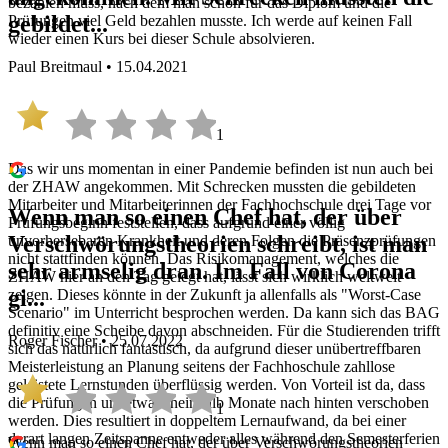
bezahlen muss, nach dem man schon für das Diplom und die
gebildet...
Prüfungen viel Geld bezahlen musste. Ich werde auf keinen Fall
wieder einen Kurs bei dieser Schule absolvieren.
Paul Breitmaul • 15.04.2021
1
Das wir uns momentan in einer Pandemie befinden ist nun auch bei
der ZHAW angekommen. Mit Schrecken mussten die gebildeten
Mitarbeiter und Mitarbeiterinnen der Fachhochschule drei Tage vor
Wenn man so einen Chef hat, der über
Prüfungsbeginn feststellen, dass aufgrund einer völlig
Verschwörungstheorien schreibt, ist man
unvorhersebaren Krankheit und deren Folgen die Präsenzprüfungen
nicht stattfinden können. Das Risikomanagement, welches die
sehr armselig dran. Im Fall von Corona
ZHAW hier an den Tag gelegt hat, lässt sich wirklich weltweit
gi...
zeigen. Dieses könnte in der Zukunft ja allenfalls als "Worst-Case
Scenario" im Unterricht besprochen werden. Da kann sich das BAG
definitiv eine Scheibe davon abschneiden. Für die Studierenden trifft
Roger Fischer • 25.07.2022
sich das natürlich fantastisch, da aufgrund dieser unübertreffbaren
Meisterleistung an Planung seitens der Fachhoschule zahllose
geleistete Lernstunden überflüssig werden. Von Vorteil ist da, dass
die Prüfungen um etwa eineinhalb Monate nach hinten verschoben
1
werden. Dies resultiert in doppeltem Lernaufwand, da bei einer
derart langen Zeitspanne entweder alles während den Semesterferien
Wenn man so einen Chef hat, der über Verschwörungstheorien