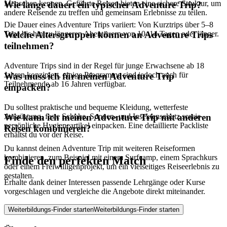
Menschen kennen. Geführte Reisen bieten eine sichere Struktur, um
Wie lange dauert ein typischer Adventure Trip?
andere Reisende zu treffen und gemeinsam Erlebnisse zu teilen.
Die Dauer eines Adventure Trips variiert: Von Kurztrips über 5–8
Tage bis hin zu längeren Abenteuern von 10–14 Tagen oder länger.
Welche Altersgruppen können an Adventure Trips
teilnehmen?
Adventure Trips sind in der Regel für junge Erwachsene ab 18
Jahren konzipiert, einige Programme sind jedoch auch für
Was muss ich für meinen Adventure Trip
Teilnehmende ab 16 Jahren verfügbar.
einpacken?
Du solltest praktische und bequeme Kleidung, wetterfeste
Ausrüstung, feste Schuhe, Sonnen- und Insektenschutz sowie
Wie kann ich meinen Adventure Trip mit anderen
persönliche Hygieneartikel einpacken. Eine detaillierte Packliste
Reisen kombinieren?
erhältst du vor der Reise.
Du kannst deinen Adventure Trip mit weiteren Reiseformen
kombinieren, zum Beispiel mit einem Surfcamp, einem Sprachkurs
Finde den perfekten Match
oder einem Freiwilligenprojekt, um ein vielseitiges Reiseerlebnis zu
gestalten.
Erhalte dank deiner Interessen passende Lehrgänge oder Kurse
vorgeschlagen und vergleiche die Angebote direkt miteinander.
Weiterbildungs-Finder starten
Weiterbildungs-Finder starten