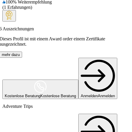
100
%
Weiterempfehlung
(
1
Erfahrungen
)
6
Auszeichnungen
Dieses Profil ist mit einem Award order einem Zertifikate
ausgezeichnet.
mehr dazu
Kostenlose Beratung
Kostenlose Beratung
Anmelden
Anmelden
Adventure Trips