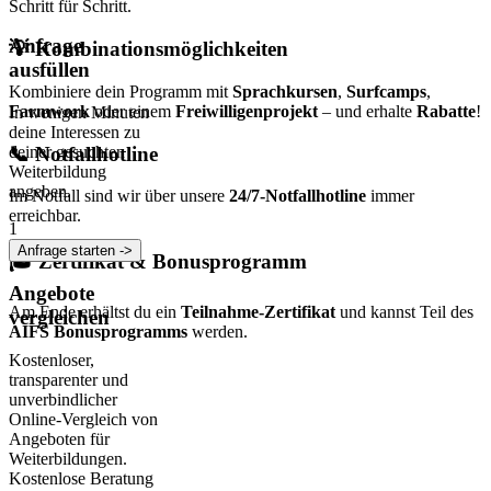
Schritt für Schritt.
Anfrage
💡
Kombinationsmöglichkeiten
ausfüllen
Kombiniere dein Programm mit
Sprachkursen
,
Surfcamps
,
Farmwork
oder einem
Freiwilligenprojekt
– und erhalte
Rabatte
!
In wenigen Minuten
deine Interessen zu
📞
Notfallhotline
deiner gesuchten
Weiterbildung
angeben.
Im Notfall sind wir über unsere
24/7-Notfallhotline
immer
erreichbar.
1
Anfrage starten ->
🎓
Zertifikat & Bonusprogramm
Angebote
Am Ende erhältst du ein
Teilnahme-Zertifikat
und kannst Teil des
vergleichen
AIFS Bonusprogramms
werden.
Kostenloser,
transparenter und
unverbindlicher
Online-Vergleich von
Angeboten für
Weiterbildungen.
Kostenlose Beratung