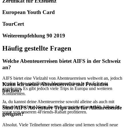
Zertifikat für Exzellenz
European Youth Card
TourCert
Weiterempfehlung 90 2019
Häufig gestellte Fragen
Welche Abenteuerreisen bietet AIFS in der Schweiz
an?
AIFS bietet eine Vielzahl von Abenteuerreisen weltweit an, jedoch
werden keine spezifischen Abenteuerreisen in der Schweiz
Kann ich meine Abenteuerreise mit Freunden
angeboten. Es gibt jedoch viele Trips in Europa und weiteren
buchen?
Kontinenten.
Ja, du kannst deine Abenteuerreise sowohl alleine als auch mit
Freunden buchen. Wenn ihr euch gemeinsam anmeldet, könnt ihr
Sind AIFS Adventure Trips auch für Alleinreisende
sogar von unserem 4Friends-Rabatt profitieren.
geeignet?
Absolut. Viele Teilnehmer reisen alleine und lernen schnell neue