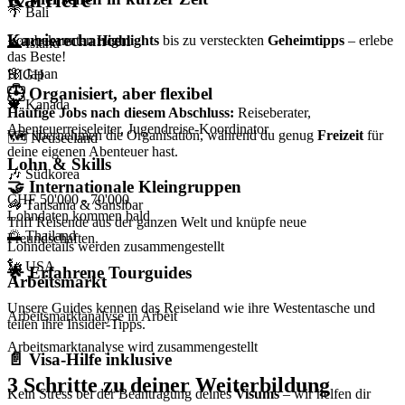
🌴 Bali
Karrierechancen
Von bekannten
Highlights
bis zu versteckten
Geheimtipps
– erlebe
🌋 Island
das Beste!
🌸 Japan
HIGH
🕒
Organisiert, aber flexibel
🍁 Kanada
Häufige Jobs nach diesem Abschluss
:
Reiseberater,
Abenteuerreiseleiter, Jugendreise-Koordinator
Wir übernehmen die Organisation, während du genug
Freizeit
für
🗺️ Neuseeland
deine eigenen Abenteuer hast.
Lohn & Skills
🎶 Südkorea
🤝
Internationale Kleingruppen
CHF 50'000 - 70'000
🦓 Tansania & Sansibar
Lohndaten kommen bald
Triff Reisende aus der ganzen Welt und knüpfe neue
🌅 Thailand
Freundschaften.
Lohndetails werden zusammengestellt
🗽 USA
🌟
Erfahrene Tourguides
Arbeitsmarkt
Unsere Guides kennen das Reiseland wie ihre Westentasche und
Arbeitsmarktanalyse in Arbeit
teilen ihre Insider-Tipps.
Arbeitsmarktanalyse wird zusammengestellt
📄
Visa-Hilfe inklusive
3 Schritte zu deiner Weiterbildung
Kein Stress bei der Beantragung deines
Visums
– wir helfen dir