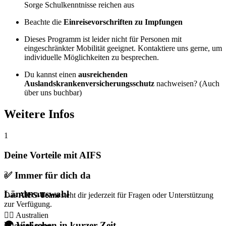
Sorge Schulkenntnisse reichen aus
Beachte die
Einreisevorschriften zu Impfungen
Dieses Programm ist leider nicht für Personen mit
eingeschränkter Mobilität geeignet. Kontaktiere uns gerne, um
individuelle Möglichkeiten zu besprechen.
Du kannst einen
ausreichenden
Auslandskrankenversicherungsschutz
nachweisen? (Auch
über uns buchbar)
Weitere Infos
1
Deine Vorteile mit AIFS
✅
2
Immer für dich da
Länderauswahl
Das
AIFS-Team
steht dir jederzeit für Fragen oder Unterstützung
zur Verfügung.
🏄‍♂️ Australien
Karriere
🌍
Viel sehen in kurzer Zeit