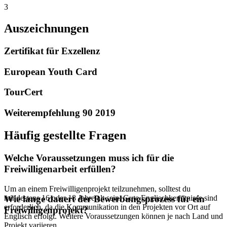
3
Auszeichnungen
Zertifikat für Exzellenz
European Youth Card
TourCert
Weiterempfehlung 90 2019
Häufig gestellte Fragen
Welche Voraussetzungen muss ich für die
Freiwilligenarbeit erfüllen?
Um an einem Freiwilligenprojekt teilzunehmen, solltest du
mindestens 16 oder 18 Jahre alt sein. Gute Englischkenntnisse sind
Wie lange dauert der Bewerbungsprozess für ein
erforderlich, da die Kommunikation in den Projekten vor Ort auf
Freiwilligenprojekt?
Englisch erfolgt. Weitere Voraussetzungen können je nach Land und
Projekt variieren.