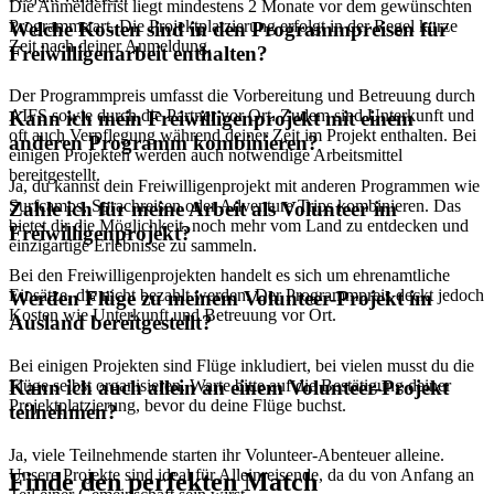
Die Anmeldefrist liegt mindestens 2 Monate vor dem gewünschten
Programmstart. Die Projektplatzierung erfolgt in der Regel kurze
Welche Kosten sind in den Programmpreisen für
Zeit nach deiner Anmeldung.
Freiwilligenarbeit enthalten?
Der Programmpreis umfasst die Vorbereitung und Betreuung durch
AIFS sowie durch die Partner vor Ort. Zudem sind Unterkunft und
Kann ich mein Freiwilligenprojekt mit einem
oft auch Verpflegung während deiner Zeit im Projekt enthalten. Bei
anderen Programm kombinieren?
einigen Projekten werden auch notwendige Arbeitsmittel
bereitgestellt.
Ja, du kannst dein Freiwilligenprojekt mit anderen Programmen wie
Surfcamps, Sprachreisen oder Adventure Trips kombinieren. Das
Zahle ich für meine Arbeit als Volunteer im
bietet dir die Möglichkeit, noch mehr vom Land zu entdecken und
Freiwilligenprojekt?
einzigartige Erlebnisse zu sammeln.
Bei den Freiwilligenprojekten handelt es sich um ehrenamtliche
Einsätze, die nicht bezahlt werden. Der Programmpreis deckt jedoch
Werden Flüge zu meinem Volunteer-Projekt im
Kosten wie Unterkunft und Betreuung vor Ort.
Ausland bereitgestellt?
Bei einigen Projekten sind Flüge inkludiert, bei vielen musst du die
Flüge selbst organisieren. Warte bitte auf die Bestätigung deiner
Kann ich auch allein an einem Volunteer-Projekt
Projektplatzierung, bevor du deine Flüge buchst.
teilnehmen?
Ja, viele Teilnehmende starten ihr Volunteer-Abenteuer alleine.
Unsere Projekte sind ideal für Alleinreisende, da du von Anfang an
Finde den perfekten Match