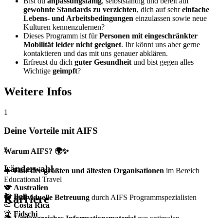
Bist du
anpassungsfähig
, selbstständig und bereit auf
gewohnte Standards zu verzichten
, dich auf sehr
einfache
Lebens- und Arbeitsbedingungen
einzulassen sowie neue
Kulturen kennenzulernen?
Dieses Programm ist für
Personen mit eingeschränkter
Mobilität leider nicht geeignet
. Ihr könnt uns aber gerne
kontaktieren und das mit uns genauer abklären.
Erfreust du dich
guter Gesundheit
und bist gegen alles
Wichtige
geimpft
?
Weitere Infos
1
Deine Vorteile mit AIFS
2
Warum AIFS? 🌍✨
Länderwahl
🌟
Eine der größten und ältesten Organisationen
im Bereich
Educational Travel
🐨
Australien
🌴
Bali
Karriere
❤️
Individuelle Betreuung
durch AIFS Programmspezialisten
🦥
Costa Rica
🌴
Fidschi