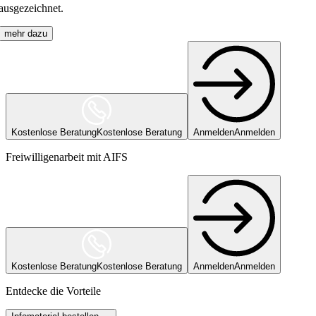
ausgezeichnet.
mehr dazu
Kostenlose Beratung
Kostenlose Beratung
Anmelden
Anmelden
Freiwilligenarbeit mit AIFS
Kostenlose Beratung
Kostenlose Beratung
Anmelden
Anmelden
Entdecke die Vorteile