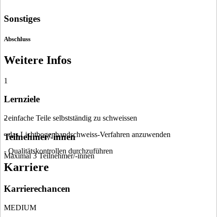
Sonstiges
Abschluss
Weitere Infos
1
Lernziele
- einfache Teile selbstständig zu schweissen
2
- das Lichtbogenhandschweiss-Verfahren anzuwenden
Teilnehmer/-innen
- Qualitätskontrollen durchzuführen
Maximal 3 Teilnehmer/-innen
Karriere
Karrierechancen
MEDIUM