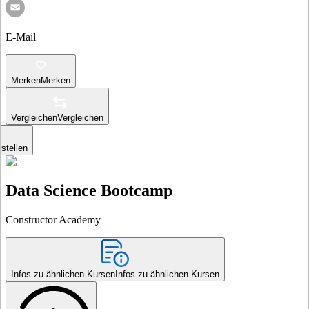
E-Mail
Merken
Merken
Vergleichen
Vergleichen
stellen
Data Science Bootcamp
Constructor Academy
Infos zu ähnlichen Kursen
Infos zu ähnlichen Kursen